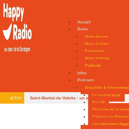
Accueil
Radio
Notre équipe
Nous écouter
Émissions
Notre histoire
Publicité
Infos
Podcasts
Actualités & Information
Le journal local
ACTUS
Saint-Martial-de-Valette : un adolescent évacué
Éco 24
par hélicoptère
Le centre équestre de
Fil rouge de la sema
C’est qui ce Périgou
Trélissac autorisé à rouvrir
Périgueux donne
Les interviews Happ