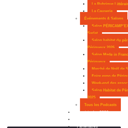
La Rubrique Littérai
La Causerie
Événements & Salons
Salon PÉRICAMP’E
Sarlat
Salon habitat du pér
Périgueux 2026
Salon Made in Franc
Périgueux
Marché de Noël de S
Foire expo de Périg
Week-end des assoc
Salon Habitat de Pé
2025
Tous les Podcasts
Municipales 2026
Jeux
Partenaires