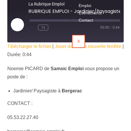
La Rubrique Emploi
Emploi
RUBRIQUE EMPLOI - Jardinier/Paysagiste - SAMSIC EMPLOI
Évènements
Contact
1x
00:00
/
0:44
X
Télécharger le fichier
|
Jouer dans une nouvelle fenêtre
|
Durée: 0:44
Noemie PICARD de
Samsic Emploi
vous propose un
poste de :
Jardinier/ Paysagiste à
Bergerac
CONTACT :
05.53.22.27.40