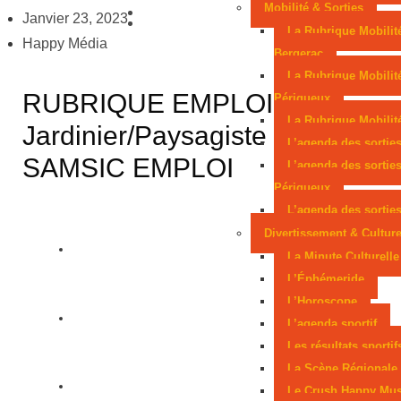
Mobilité & Sorties
la parole aux consommateurs
Six mois avec
Janvier 23, 2023
La Rubrique Mobilit
Happy Média
sursis après une tentative d’incendie
Un
Bergerac
La Rubrique Mobilit
Périgourdin en lice aux Mondiaux juniors
RUBRIQUE EMPLOI –
Périgueux
Sarlat, parmi les cités médiévales préférées des
La Rubrique Mobilité
Jardinier/Paysagiste –
L’agenda des sortie
Français
SAMSIC EMPLOI
L’agenda des sortie
Périgueux
L’agenda des sorties
Divertissement & Cultur
La Minute Culturelle
L’Éphémeride
L’Horoscope
L’agenda sportif
Les résultats sportif
La Scène Régionale
Le Crush Happy Mus