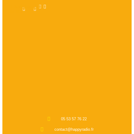
Facebook-
X-
Instagram
Linkedin
twitter
f
05 53 57 76 22
contact@happyradio.fr