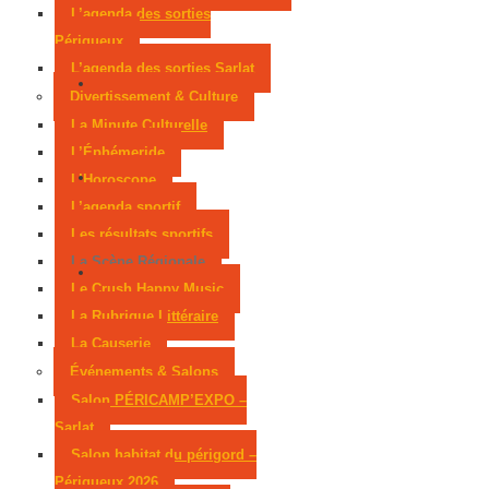
L’agenda des sorties
Périgueux
L’agenda des sorties Sarlat
Divertissement & Culture
La Minute Culturelle
L’Éphémeride
L’Horoscope
L’agenda sportif
Les résultats sportifs
La Scène Régionale
Le Crush Happy Music
La Rubrique Littéraire
La Causerie
Événements & Salons
Salon PÉRICAMP’EXPO –
Sarlat
Salon habitat du périgord –
Périgueux 2026