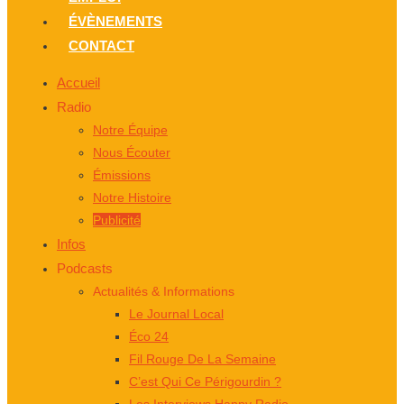
ÉVÈNEMENTS
CONTACT
Accueil
Radio
Notre Équipe
Nous Écouter
Émissions
Notre Histoire
Publicité
Infos
Podcasts
Actualités & Informations
Le Journal Local
Éco 24
Fil Rouge De La Semaine
C’est Qui Ce Périgourdin ?