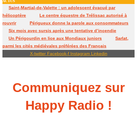
ACTUS
Saint-Martial-de-Valette : un adolescent évacué par
hélicoptère
Le centre équestre de Trélissac autorisé à
rouvrir
Périgueux donne la parole aux consommateurs
Six mois avec sursis après une tentative d’incendie
Un Périgourdin en lice aux Mondiaux juniors
Sarlat,
parmi les cités médiévales préférées des Français
X-twitter
Facebook-f
Instagram
Linkedin
Communiquez sur
Happy Radio !