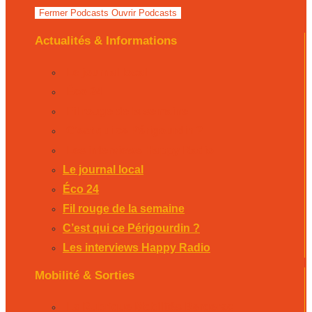
Fermer Podcasts
Ouvrir Podcasts
Actualités & Informations
Le journal local
Éco 24
Fil rouge de la semaine
C’est qui ce Périgourdin ?
Les interviews Happy Radio
Le journal local
Éco 24
Fil rouge de la semaine
C’est qui ce Périgourdin ?
Les interviews Happy Radio
Mobilité & Sorties
La Rubrique Mobilités Bergerac