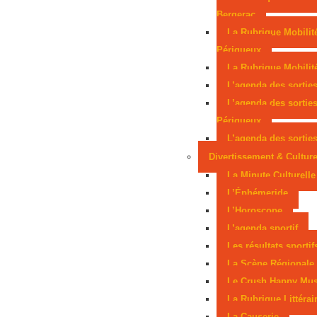
en lice aux Mondiaux juniors
Sarlat, parmi les
Bergerac
La Rubrique Mobilit
cités médiévales préférées des Français
Périgueux
La Rubrique Mobilité
L’agenda des sortie
L’agenda des sortie
Périgueux
L’agenda des sorties
Divertissement & Cultur
La Minute Culturelle
L’Éphémeride
L’Horoscope
L’agenda sportif
Les résultats sportif
La Scène Régionale
Le Crush Happy Mus
La Rubrique Littérai
La Causerie