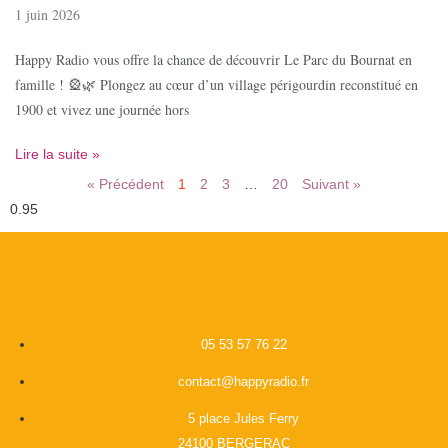
1 juin 2026
Happy Radio vous offre la chance de découvrir Le Parc du Bournat en
famille ! 🎡🌿 Plongez au cœur d’un village périgourdin reconstitué en
1900 et vivez une journée hors
Lire la suite »
« Précédent
1
2
3
…
20
Suivant »
05 53 57 76 22
contact@happyradio.fr
5 place Jules Ferry
24100 BERGERAC