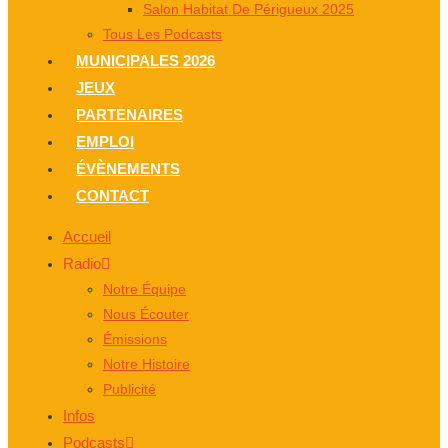
Salon Habitat De Périgueux 2025
Tous Les Podcasts
MUNICIPALES 2026
JEUX
PARTENAIRES
EMPLOI
ÉVÈNEMENTS
CONTACT
Accueil
Radio
Notre Équipe
Nous Écouter
Émissions
Notre Histoire
Publicité
Infos
Podcasts