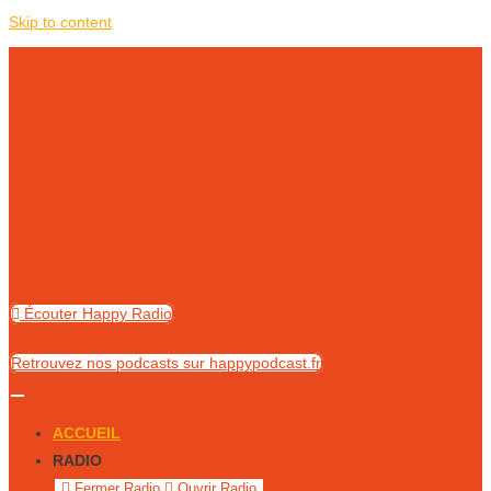
Skip to content
Écouter Happy Radio
Retrouvez nos podcasts sur happypodcast.fr
ACCUEIL
RADIO
Fermer Radio
Ouvrir Radio