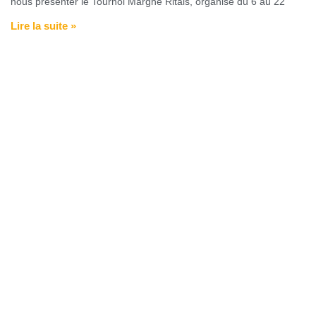
nous présenter le Tournoi Marghe Ritals, organisé du 6 au 22
Lire la suite »