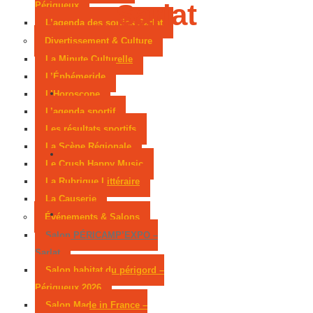
Sarlat
Périgueux
L’agenda des sorties Sarlat
Divertissement & Culture
La Minute Culturelle
L’Éphémeride
L’Horoscope
L’agenda sportif
Les résultats sportifs
La Scène Régionale
Le Crush Happy Music
La Rubrique Littéraire
La Causerie
Événements & Salons
Salon PÉRICAMP’EXPO –
Sarlat
Salon habitat du périgord –
Périgueux 2026
Salon Made in France –