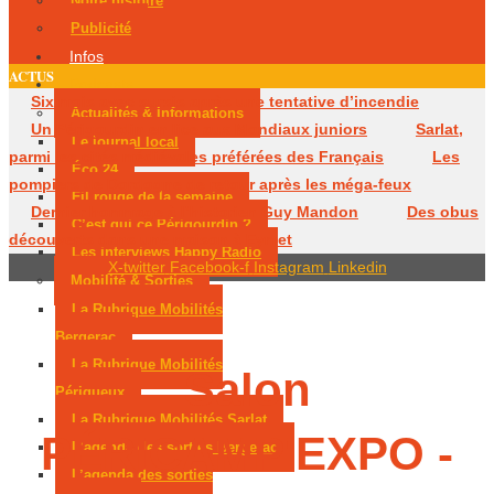
Notre histoire
Publicité
Infos
ACTUS
Podcasts
Six mois avec sursis après une tentative d’incendie
Actualités & Informations
Un Périgourdin en lice aux Mondiaux juniors
Sarlat,
Le journal local
parmi les cités médiévales préférées des Français
Les
Éco 24
pompiers de Dordogne de retour après les méga-feux
Fil rouge de la semaine
Dernier hommage à l’historien Guy Mandon
Des obus
C’est qui ce Périgourdin ?
découverts dans une maison à Eymet
Les interviews Happy Radio
X-twitter
Facebook-f
Instagram
Linkedin
Mobilité & Sorties
La Rubrique Mobilités
Bergerac
La Rubrique Mobilités
Salon
Périgueux
La Rubrique Mobilités Sarlat
PÉRICAMP'EXPO -
L’agenda des sorties Bergerac
L’agenda des sorties