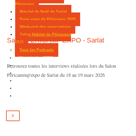
Périgueux
Marché de Noël de Sarlat
Foire expo de Périgueux 2025
Week-end des associations
Salon Habitat de Périgueux
Salon PÉRICAMP'EXPO - Sarlat
2025
Tous les Podcasts
Municipales 2026
Retrouvez toutes les interviews réalisées lors du Salon
Jeux
Partenaires
Péricammp'expo de Sarlat du 18 au 19 mars 2026
Emploi
Évènements
Contact
X