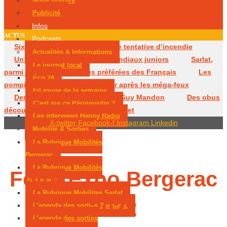
Notre histoire
Publicité
Infos
ACTUS
Podcasts
Six mois avec sursis après une tentative d’incendie
Actualités & Informations
Un Périgourdin en lice aux Mondiaux juniors
Sarlat,
Le journal local
parmi les cités médiévales préférées des Français
Les
Éco 24
pompiers de Dordogne de retour après les méga-feux
Fil rouge de la semaine
Dernier hommage à l’historien Guy Mandon
Des obus
C’est qui ce Périgourdin ?
découverts dans une maison à Eymet
Les interviews Happy Radio
X-twitter
Facebook-f
Instagram
Linkedin
Mobilité & Sorties
La Rubrique Mobilités
Bergerac
La Rubrique Mobilités
Foire Expo Bergerac
Périgueux
La Rubrique Mobilités Sarlat
2022
L’agenda des sorties Bergerac
L’agenda des sorties