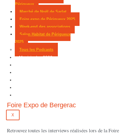
Périgueux
Marché de Noël de Sarlat
Foire expo de Périgueux 2025
Week-end des associations
Salon Habitat de Périgueux
2025
Tous les Podcasts
Municipales 2026
Jeux
Partenaires
Emploi
Évènements
Contact
Foire Expo de Bergerac
X
Retrouvez toutes les interviews réalisées lors de la Foire