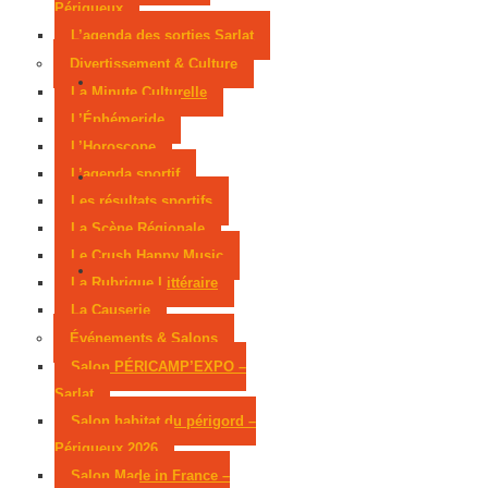
Périgueux
L’agenda des sorties Sarlat
Divertissement & Culture
La Minute Culturelle
L’Éphémeride
L’Horoscope
L’agenda sportif
Les résultats sportifs
La Scène Régionale
Le Crush Happy Music
La Rubrique Littéraire
La Causerie
Événements & Salons
Salon PÉRICAMP’EXPO –
Sarlat
Salon habitat du périgord –
Périgueux 2026
Salon Made in France –