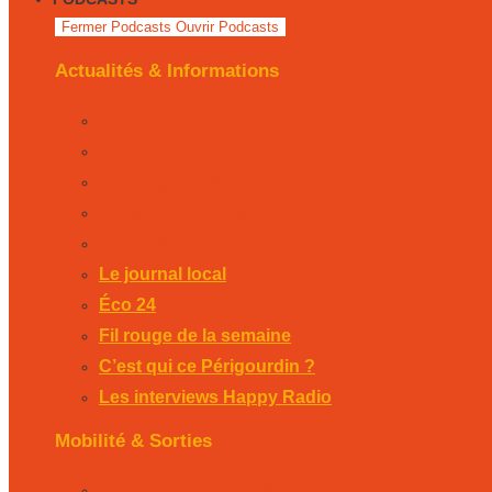
Fermer Podcasts
Ouvrir Podcasts
Actualités & Informations
Le journal local
Éco 24
Fil rouge de la semaine
C’est qui ce Périgourdin ?
Les interviews Happy Radio
Le journal local
Éco 24
Fil rouge de la semaine
C’est qui ce Périgourdin ?
Les interviews Happy Radio
Mobilité & Sorties
La Rubrique Mobilités Bergerac