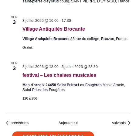
saint-pierre d'eyraud
bourg, SAINT PIERRE D'EYRAUD, France
p
e
a
S
t
t
r
VEN
P
V
3 juillet 2026 @ 10:00
-
17:30
3
o
i
i
n
e
Village Antiquités Brocante
l
a
r
l
l
r
Village Antiquités Brocante
88 rue du collège, Rauzan, France
a
e
e
g
S
d
Gratuit
e
t
’
A
P
E
n
i
y
VEN
t
e
r
3 juillet 2026 @ 18:00
-
5 juillet 2026 @ 23:30
3
i
r
a
q
festival – Les chaises musicales
r
u
u
e
d
i
d
Mas d'arneix 24450 Saint Priest Les Fougères
Mas d'Arneix,
t
’
Saint-Priest-les-Fougères
é
E
s
12€ à 25€
y
B
r
r
a
o
u
c
d
a
Évènements
Évènements
précédents
Aujourd’hui
suivants
n
t