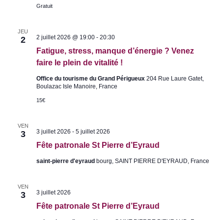
g
e
Gratuit
e
d
A
e
n
S
JEU
t
i
2 juillet 2026 @ 19:00
-
20:30
2
i
g
q
Fatigue, stress, manque d’énergie ? Venez
o
u
u
faire le plein de vitalité !
i
l
t
è
Office du tourisme du Grand Périgueux
204 Rue Laure Gatet,
é
s
Boulazac Isle Manoire, France
s
B
15€
r
o
c
VEN
a
F
3 juillet 2026
-
5 juillet 2026
3
n
ê
t
Fête patronale St Pierre d’Eyraud
t
e
e
saint-pierre d'eyraud
bourg, SAINT PIERRE D'EYRAUD, France
p
a
t
r
VEN
F
3 juillet 2026
3
o
ê
n
Fête patronale St Pierre d’Eyraud
t
a
e
l