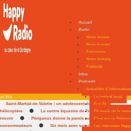
Accueil
Radio
Notre équipe
Nous écouter
Émissions
Notre histoire
Publicité
Infos
Podcasts
Actualités & Information
ACTUS
Le journal local
Saint-Martial-de-Valette : un adolescent évacué par
Éco 24
hélicoptère
Le centre équestre de Trélissac autorisé à
Fil rouge de la sema
rouvrir
Périgueux donne la parole aux
C’est qui ce Périgou
consommateurs
Six mois avec sursis après une tentative
Les interviews Happ