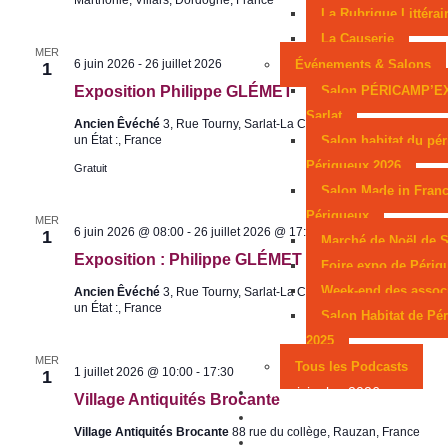
Marthonie, Villars, Dordogne, France
n
La Rubrique Littérai
d
n
n
La Causerie
e
p
e
MER
Événements & Salons
6 juin 2026
-
26 juillet 2026
1
v
a
z
Salon PÉRICAMP’E
Exposition Philippe GLÉMET
u
u
r
Sarlat
e
Ancien Êvéché
3, Rue Tourny, Sarlat-La Canéda, Sélectionner
n
c
Salon habitat du pér
un État :, France
s
e
o
Périgueux 2026
É
Gratuit
d
n
Salon Made in Franc
v
a
Périgueux
s
è
MER
t
6 juin 2026 @ 08:00
-
26 juillet 2026 @ 17:00
1
Marché de Noël de S
n
u
e
Exposition : Philippe GLÉMET
Foire expo de Périg
e
l
.
Week-end des assoc
m
Ancien Êvéché
3, Rue Tourny, Sarlat-La Canéda, Sélectionner
t
un État :, France
Salon Habitat de Pé
e
a
2025
n
t
MER
Tous les Podcasts
t
V
1 juillet 2026 @ 10:00
-
17:30
1
i
i
Municipales 2026
Village Antiquités Brocante
l
o
Jeux
l
Village Antiquités Brocante
88 rue du collège, Rauzan, France
a
n
Partenaires