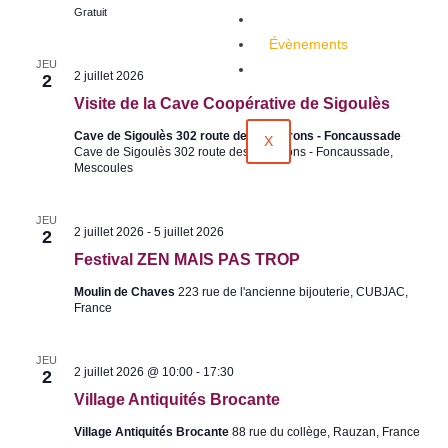
g
Gratuit
Emploi
e
s
A
Évènements
n
JEU
t
Contact
V
2 juillet 2026
2
i
i
q
Visite de la Cave Coopérative de Sigoulès
s
u
i
i
Cave de Sigoulès 302 route des vignerons - Foncaussade
t
X
t
Cave de Sigoulès 302 route des vignerons - Foncaussade,
e
é
Mescoules
d
s
e
B
l
r
a
JEU
o
2 juillet 2026
-
5 juillet 2026
2
C
c
a
Festival ZEN MAIS PAS TROP
a
v
n
e
t
Moulin de Chaves
223 rue de l'ancienne bijouterie, CUBJAC,
C
e
France
o
o
p
JEU
é
V
2 juillet 2026 @ 10:00
-
17:30
2
r
i
a
Village Antiquités Brocante
l
t
l
i
Village Antiquités Brocante
88 rue du collège, Rauzan, France
a
v