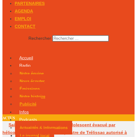
PARTENAIRES
AGENDA
EMPLOI
CONTACT
Rechercher
Accueil
Radio
Notre équipe
Nous écouter
Émissions
Notre histoire
Publicité
Infos
ACTUS
Podcasts
Saint-Martial-de-Valette : un adolescent évacué par
Actualités & Informations
hélicoptère
Le centre équestre de Trélissac autorisé à
Le journal local