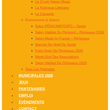
Le Crush Happy Music
La Rubrique Littéraire
La Causerie
Événements & Salons
Salon PÉRICAMP’EXPO – Sarlat
Salon Habitat Du Périgord – Périgueux 2026
Salon Made In France – Périgueux
Marché De Noël De Sarlat
Foire Expo De Périgueux 2025
Week-End Des Associations
Salon Habitat De Périgueux 2025
Tous Les Podcasts
MUNICIPALES 2026
JEUX
PARTENAIRES
EMPLOI
ÉVÈNEMENTS
CONTACT