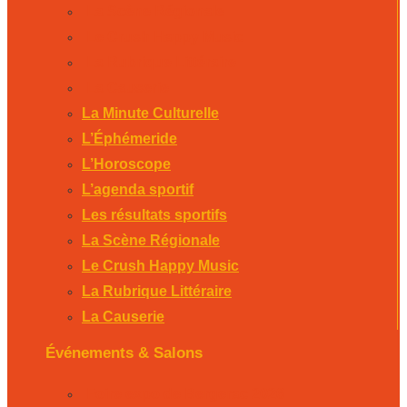
La Scène Régionale
Le Crush Happy Music
La Rubrique Littéraire
La Causerie
La Minute Culturelle
L’Éphémeride
L’Horoscope
L’agenda sportif
Les résultats sportifs
La Scène Régionale
Le Crush Happy Music
La Rubrique Littéraire
La Causerie
Événements & Salons
Foire expo de Bergerac 2026