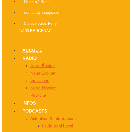
05 53 57 76 22
contact@happyradio.fr
5 place Jules Ferry
24100 BERGERAC
ACCUEIL
RADIO
Notre Équipe
Nous Écouter
Émissions
Notre Histoire
Publicité
INFOS
PODCASTS
Actualités & Informations
Le Journal Local