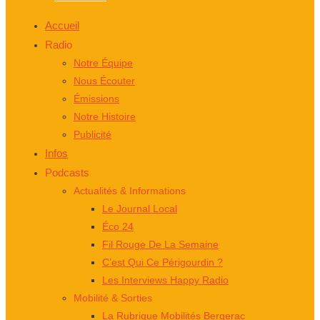
Accueil
Radio
Notre Équipe
Nous Écouter
Émissions
Notre Histoire
Publicité
Infos
Podcasts
Actualités & Informations
Le Journal Local
Éco 24
Fil Rouge De La Semaine
C’est Qui Ce Périgourdin ?
Les Interviews Happy Radio
Mobilité & Sorties
La Rubrique Mobilités Bergerac