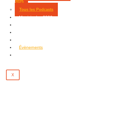
2025
Tous les Podcasts
Municipales 2026
Jeux
Partenaires
Emploi
Évènements
Contact
X