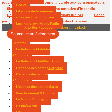
rouvrir
Périgueux donne la parole aux consommateurs
Éco 24
Six mois avec sursis après une tentative d’incendie
Fil rouge de la semaine
Un Périgourdin en lice aux Mondiaux juniors
Sarlat,
C’est qui ce Périgourdin ?
parmi les cités médiévales préférées des Français
Les interviews Happy Radio
X-twitter
Facebook-f
Instagram
Linkedin
Mobilité & Sorties
Soumettre un évènement
La Rubrique Mobilités
Bergerac
La Rubrique Mobilités
Périgueux
La Rubrique Mobilités Sarlat
L’agenda des sorties Bergerac
L’agenda des sorties
Périgueux
L’agenda des sorties Sarlat
Divertissement & Culture
La Minute Culturelle
L’Éphémeride