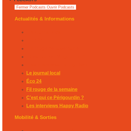
Fermer Podcasts
Ouvrir Podcasts
Actualités & Informations
Le journal local
Éco 24
Fil rouge de la semaine
C’est qui ce Périgourdin ?
Les interviews Happy Radio
Le journal local
Éco 24
Fil rouge de la semaine
C’est qui ce Périgourdin ?
Les interviews Happy Radio
Mobilité & Sorties
La Rubrique Mobilités Bergerac