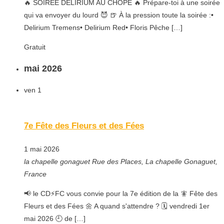
🔥 SOIRÉE DELIRIUM AU CHOPE 🔥 Prépare-toi à une soirée
qui va envoyer du lourd 😈 🍺 À la pression toute la soirée :•
Delirium Tremens• Delirium Red• Floris Pêche […]
Gratuit
mai 2026
ven
1
7e Fête des Fleurs et des Fées
1 mai 2026
la chapelle gonaguet
Rue des Places, La chapelle Gonaguet,
France
📢 le CD⚡FC vous convie pour la 7e édition de la 🧚 Fête des
Fleurs et des Fées 🌼 A quand s'attendre ? 🗓️ vendredi 1er
mai 2026 🕘 de […]