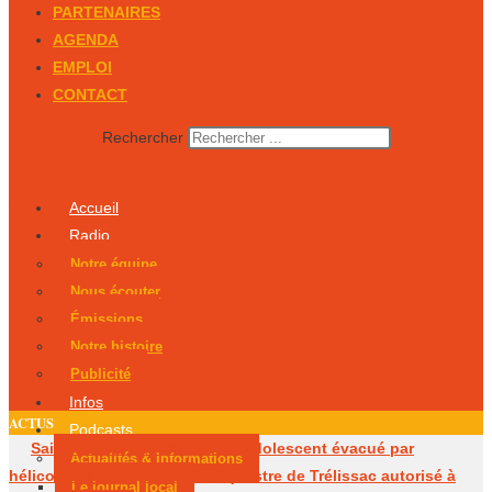
PARTENAIRES
AGENDA
EMPLOI
CONTACT
Rechercher
Accueil
Radio
Notre équipe
Nous écouter
Émissions
Notre histoire
Publicité
Infos
ACTUS
Podcasts
Saint-Martial-de-Valette : un adolescent évacué par
Actualités & Informations
hélicoptère
Le centre équestre de Trélissac autorisé à
Le journal local