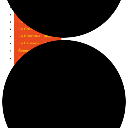
L’Horoscope
L’agenda sportif
Les résultats sportifs
La Scène Régionale
Le Crush Happy Music
La Rubrique Littéraire
La Causerie
Événements & Salons
Salon PÉRICAMP’EXPO –
Sarlat
Salon habitat du périgord –
Périgueux 2026
Salon Made in France –
Périgueux
Marché de Noël de Sarlat
Foire expo de Périgueux 2025
Week-end des associations
Salon Habitat de Périgueux