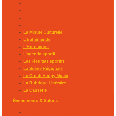
La Scène Régionale
Le Crush Happy Music
La Rubrique Littéraire
La Causerie
La Minute Culturelle
L’Éphémeride
L’Horoscope
L’agenda sportif
Les résultats sportifs
La Scène Régionale
Le Crush Happy Music
La Rubrique Littéraire
La Causerie
Événements & Salons
Foire expo de Bergerac 2026