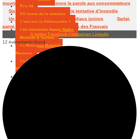
rouvrir
Périgueux donne la parole aux consommateurs
Éco 24
Six mois avec sursis après une tentative d’incendie
Fil rouge de la semaine
Un Périgourdin en lice aux Mondiaux juniors
Sarlat,
C’est qui ce Périgourdin ?
parmi les cités médiévales préférées des Français
Les interviews Happy Radio
X-twitter
Facebook-f
Instagram
Linkedin
Mobilité & Sorties
12 évènements found.
La Rubrique Mobilités
Bergerac
La Rubrique Mobilités
Périgueux
La Rubrique Mobilités Sarlat
L’agenda des sorties Bergerac
L’agenda des sorties
Périgueux
L’agenda des sorties Sarlat
Divertissement & Culture
La Minute Culturelle
L’Éphémeride