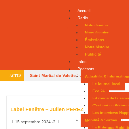
Accueil
Radio
Notre équipe
Nous écouter
Émissions
Notre histoire
Publicité
Infos
Podcasts
ACTUS
Saint-Martial-de-Valette : un adolescent évacué
Actualités & Information
Le journal local
par hélicoptère
Le centre équestre de
Éco 24
Fil rouge de la sema
Trélissac autorisé à rouvrir
Périgueux donne
C’est qui ce Périgou
Label Fenêtre – Julien PEREZ
la parole aux consommateurs
Six mois avec
Les interviews Happ
Mobilité & Sorties
15 septembre 2024
sursis après une tentative d’incendie
Un
La Rubrique Mobilit