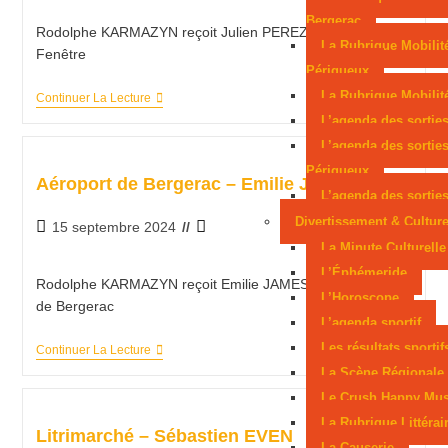
Périgourdin en lice aux Mondiaux juniors
Bergerac
Rodolphe KARMAZYN reçoit Julien PEREZ de Label
La Rubrique Mobilit
Fenêtre
Sarlat, parmi les cités médiévales préférées des
Périgueux
La Rubrique Mobilité
Continuer La Lecture
Français
L’agenda des sortie
L’agenda des sortie
Périgueux
Aéroport de Bergerac – Emilie JAMES
L’agenda des sorties
Divertissement & Cultur
15 septembre 2024
La Minute Culturelle
L’Éphémeride
Rodolphe KARMAZYN reçoit Emilie JAMES de l'Aéroport
L’Horoscope
de Bergerac
L’agenda sportif
Les résultats sportif
Continuer La Lecture
La Scène Régionale
Le Crush Happy Mus
La Rubrique Littérai
Litrimarché – Sébastien EVEN
La Causerie