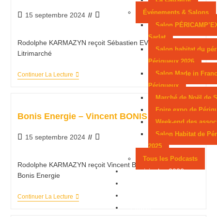
Événements & Salons
15 septembre 2024
Salon PÉRICAMP’E
Sarlat
Rodolphe KARMAZYN reçoit Sébastien EVEN de
Salon habitat du pér
Litrimarché
Périgueux 2026
Salon Made in Franc
Continuer La Lecture
Périgueux
Marché de Noël de S
Foire expo de Périg
Bonis Energie – Vincent BONIS
Week-end des assoc
Salon Habitat de Pé
15 septembre 2024
2025
Tous les Podcasts
Rodolphe KARMAZYN reçoit Vincent BONIS, fondateur de
Municipales 2026
Bonis Energie
Jeux
Partenaires
Continuer La Lecture
Emploi