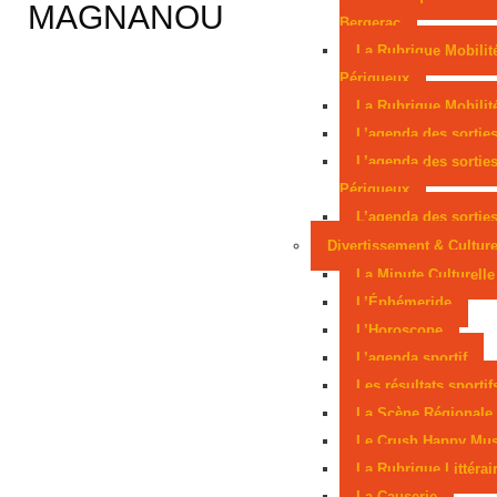
MAGNANOU
Périgourdin en lice aux Mondiaux juniors
Bergerac
La Rubrique Mobilit
Sarlat, parmi les cités médiévales préférées des
Périgueux
La Rubrique Mobilité
Français
L’agenda des sortie
L’agenda des sortie
Périgueux
L’agenda des sorties
Divertissement & Cultur
La Minute Culturelle
L’Éphémeride
L’Horoscope
L’agenda sportif
Les résultats sportif
La Scène Régionale
Le Crush Happy Mus
La Rubrique Littérai
La Causerie