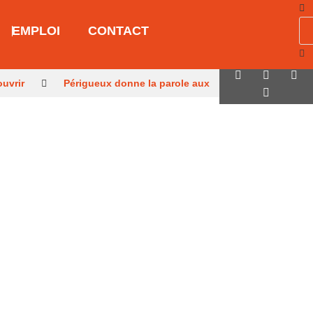
EMPLOI
CONTACT
ouvrir
Périgueux donne la parole aux
aux juniors
Sarlat, parmi les cités