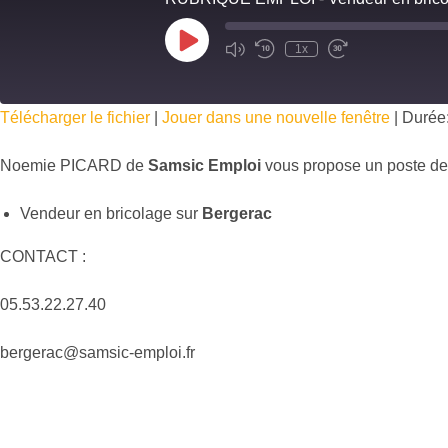
1x
Télécharger le fichier
|
Jouer dans une nouvelle fenêtre
|
Durée:
Noemie PICARD de
Samsic Emploi
vous propose un poste de
Vendeur en bricolage sur
Bergerac
CONTACT :
05.53.22.27.40
bergerac@samsic-emploi.fr