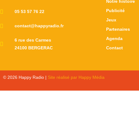
Notre histoire
Publicité
05 53 57 76 22
Jeux
contact@happyradio.fr
Partenaires
Agenda
6 rue des Carmes
24100 BERGERAC
Contact
© 2026 Happy Radio |
Site réalisé par Happy Média