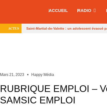
ACCUEIL
RADIO
ACTUS
Saint-Martial-de-Valette : un adolescent évacué p
consommateurs
Six mois avec sursis après 
médiévales préférées des Français
Mars 21, 2023
Happy Média
RUBRIQUE EMPLOI – Ven
SAMSIC EMPLOI