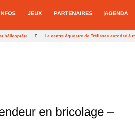
INFOS
JEUX
PARTENAIRES
AGENDA
ar hélicoptère
Le centre équestre de Trélissac autorisé à r
une tentative d’incendie
Un Périgourdin en lice aux Mondi
deur en bricolage –