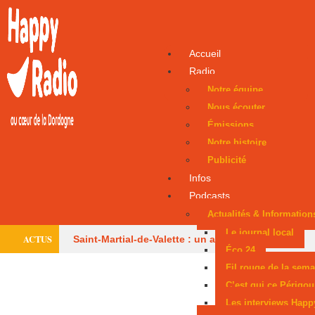
Accueil
Radio
Notre équipe
Nous écouter
Émissions
Notre histoire
Publicité
Infos
Podcasts
Actualités & Information
Le journal local
ACTUS
Saint-Martial-de-Valette : un adolescent évacué
Éco 24
par hélicoptère
Le centre équestre de
Fil rouge de la sema
C’est qui ce Périgou
Trélissac autorisé à rouvrir
Périgueux donne
Les interviews Happ