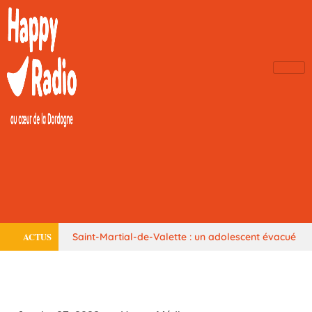
ACTUS
Saint-Martial-de-Valette : un adolescent évacué
par hélicoptère
Le centre équestre de Trélissac
autorisé à rouvrir
Périgueux donne la parole