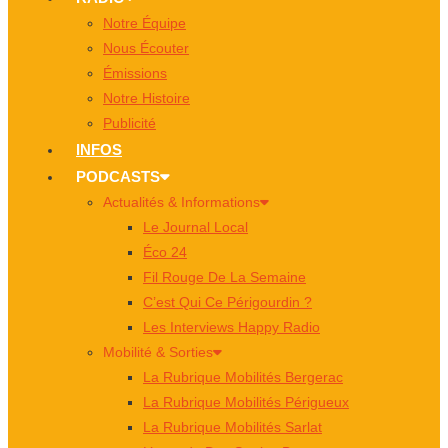
Notre Équipe
Nous Écouter
Émissions
Notre Histoire
Publicité
INFOS
PODCASTS
Actualités & Informations
Le Journal Local
Éco 24
Fil Rouge De La Semaine
C’est Qui Ce Périgourdin ?
Les Interviews Happy Radio
Mobilité & Sorties
La Rubrique Mobilités Bergerac
La Rubrique Mobilités Périgueux
La Rubrique Mobilités Sarlat