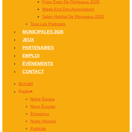
Foire Expo De Périgueux 2025
Week-End Des Associations
Salon Habitat De Périgueux 2025
Tous Les Podcasts
MUNICIPALES 2026
JEUX
PARTENAIRES
EMPLOI
ÉVÈNEMENTS
CONTACT
Accueil
Radio
Notre Équipe
Nous Écouter
Émissions
Notre Histoire
Publicité