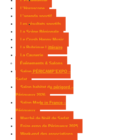
L’Éphémeride
L’Horoscope
L’agenda sportif
Les résultats sportifs
La Scène Régionale
Le Crush Happy Music
La Rubrique Littéraire
La Causerie
Événements & Salons
Salon PÉRICAMP’EXPO –
Sarlat
Salon habitat du périgord –
Périgueux 2026
Salon Made in France –
Périgueux
Marché de Noël de Sarlat
Foire expo de Périgueux 2025
Week-end des associations