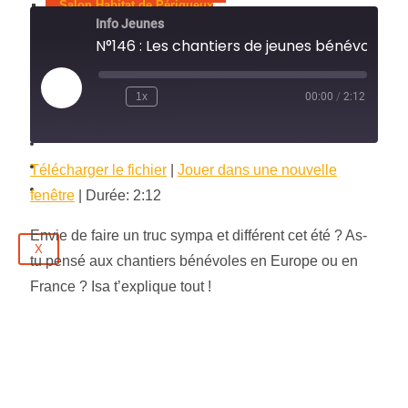
Salon Habitat de Périgueux
Info Jeunes
2025
N°146 : Les chantiers de jeunes béné
Tous les Podcasts
Municipales 2026
Play
1x
00:00
/
2:12
Jeux
Episode
Partenaires
Emploi
Évènements
Télécharger le fichier
|
Jouer dans une nouvelle
Contact
fenêtre
|
Durée: 2:12
Envie de faire un truc sympa et différent cet été ? As-
X
tu pensé aux chantiers bénévoles en Europe ou en
France ? Isa t’explique tout !