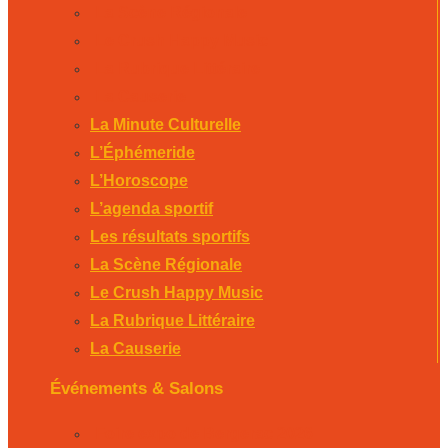
La Scène Régionale
Le Crush Happy Music
La Rubrique Littéraire
La Causerie
La Minute Culturelle
L’Éphémeride
L’Horoscope
L’agenda sportif
Les résultats sportifs
La Scène Régionale
Le Crush Happy Music
La Rubrique Littéraire
La Causerie
Événements & Salons
Foire expo de Bergerac 2026