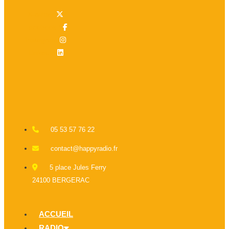
X-twitter
Facebook-f
Instagram
Linkedin
05 53 57 76 22
contact@happyradio.fr
5 place Jules Ferry
24100 BERGERAC
ACCUEIL
RADIO