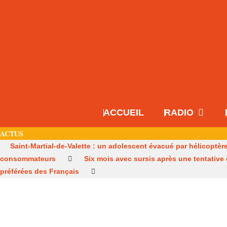
ACCUEIL
RADIO
ACTUS
Saint-Martial-de-Valette : un adolescent évacué par hélicoptèr
consommateurs
Six mois avec sursis après une tentative
préférées des Français