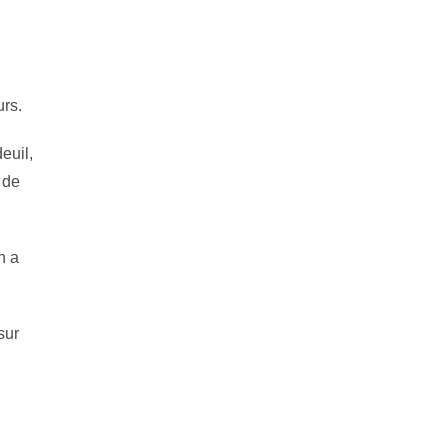
urs.
euil,
 de
n a
sur