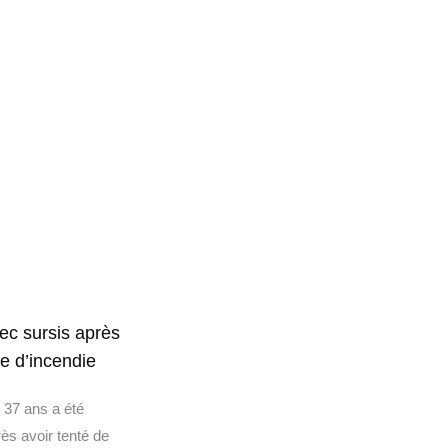
ec sursis après
ve d’incendie
37 ans a été
s avoir tenté de