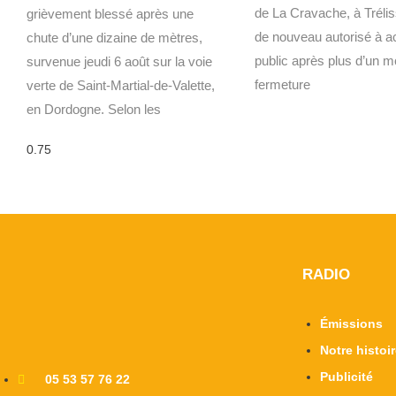
de La Cravache, à Trélis
grièvement blessé après une
de nouveau autorisé à ac
chute d’une dizaine de mètres,
public après plus d’un m
survenue jeudi 6 août sur la voie
fermeture
verte de Saint-Martial-de-Valette,
en Dordogne. Selon les
RADIO
Émissions
Notre histoi
Publicité
05 53 57 76 22