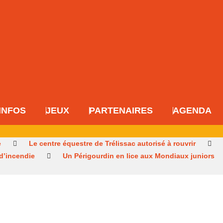
INFOS
JEUX
PARTENAIRES
AGENDA
e
Le centre équestre de Trélissac autorisé à rouvrir
 d’incendie
Un Périgourdin en lice aux Mondiaux juniors