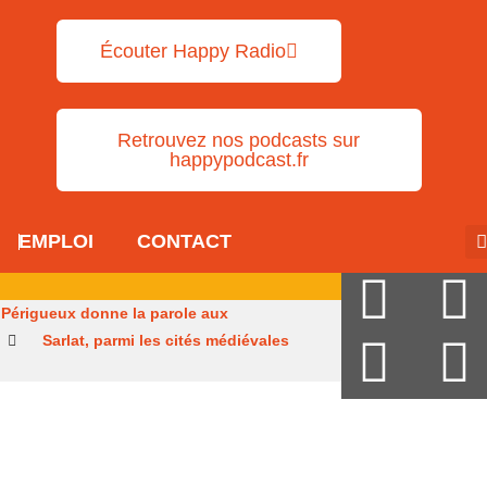
Écouter Happy Radio
Retrouvez nos podcasts sur
happypodcast.fr
EMPLOI
CONTACT
Périgueux donne la parole aux
Sarlat, parmi les cités médiévales