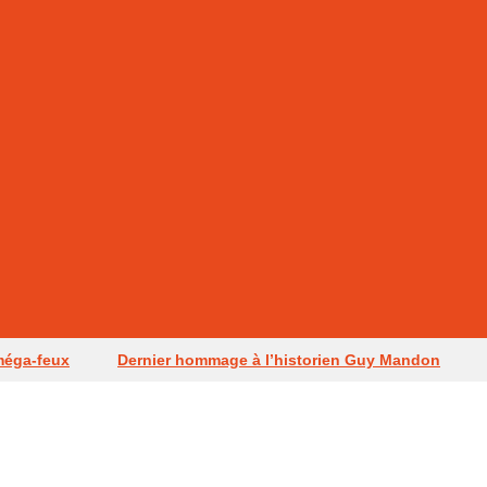
méga-feux
Dernier hommage à l’historien Guy Mandon
ouffiac
De violents orages frappent la Dordogne
La fi