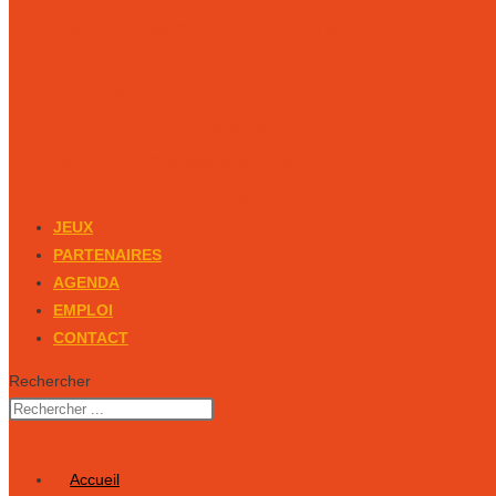
Salon habitat du périgord – Périgueux 2026
Marché de Noël de Sarlat
Salon Made in France – Périgueux
Foire expo de Périgueux 2025
Week-end des associations 2025
Salon Habitat de Périgueux 2025
JEUX
PARTENAIRES
AGENDA
EMPLOI
CONTACT
Rechercher
Accueil