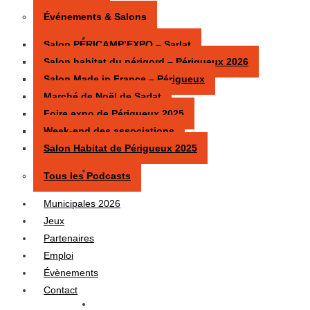
Événements & Salons
Salon PÉRICAMP’EXPO – Sarlat
Salon habitat du périgord – Périgueux 2026
Salon Made in France – Périgueux
Marché de Noël de Sarlat
Foire expo de Périgueux 2025
Week-end des associations
Salon Habitat de Périgueux 2025
Tous les Podcasts
Municipales 2026
Jeux
Partenaires
Emploi
Évènements
Contact