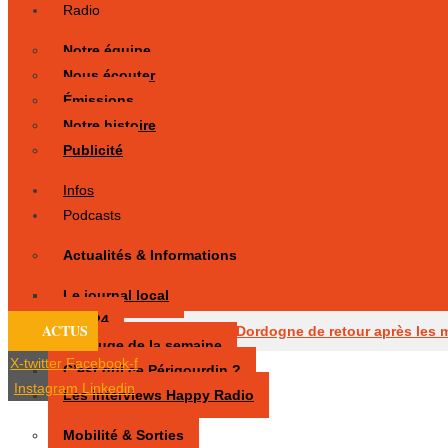
Radio
Notre équipe
Nous écouter
Émissions
Notre histoire
Publicité
Infos
Podcasts
Actualités & Informations
Le journal local
Éco 24
ACTUS
Les pompiers de Dordogne de retour après les 
Fil rouge de la semaine
X-twitter
Facebook-f
C’est qui ce Périgourdin ?
Eymet
La baignade de nouveau autorisée à R
Instagram
Linkedin
Les interviews Happy Radio
Mobilité & Sorties