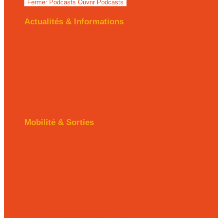
Fermer Podcasts
Ouvrir Podcasts
Actualités & Informations
Le journal local
Éco 24
Fil rouge de la semaine
C’est qui ce Périgourdin ?
Les interviews Happy Radio
Mobilité & Sorties
La Rubrique Mobilités Bergerac
La Rubrique Mobilités Perigueux
La Rubrique Mobilités Sarlat
L’agenda des sorties Bergerac
L’agenda des sorties Périgueux
L’agenda des sorties Sarlat