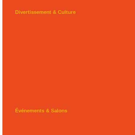
Divertissement & Culture
La Minute Culturelle
L’Éphémeride
L’Horoscope
L’agenda sportif
Les résultats sportifs
La Scène Régionale
Le Crush Happy Music
La Rubrique Littéraire
La Causerie
Événements & Salons
Foire expo de Bergerac 2026
Salon PÉRICAMP’EXPO – Sarlat