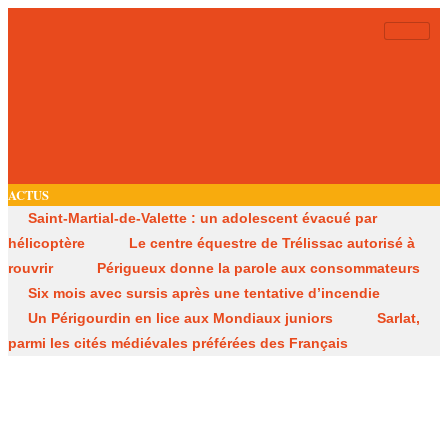
ACTUS
Saint-Martial-de-Valette : un adolescent évacué par
hélicoptère
Le centre équestre de Trélissac autorisé à
rouvrir
Périgueux donne la parole aux consommateurs
Six mois avec sursis après une tentative d’incendie
Un Périgourdin en lice aux Mondiaux juniors
Sarlat,
parmi les cités médiévales préférées des Français