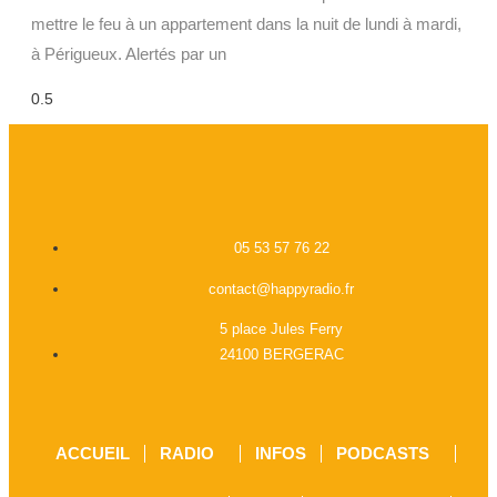
mettre le feu à un appartement dans la nuit de lundi à mardi,
à Périgueux. Alertés par un
05 53 57 76 22
contact@happyradio.fr
5 place Jules Ferry
24100 BERGERAC
ACCUEIL
RADIO
INFOS
PODCASTS