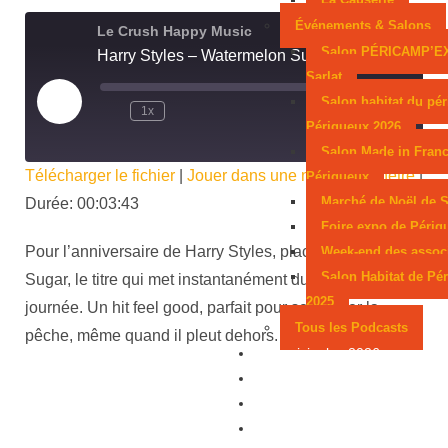
Événements & Salons
Le Crush Happy Music
Salon PÉRICAMP’E
Harry Styles – Watermelon Sugar
Sarlat
Salon habitat du pér
1x
00:00
/
00:03:43
Périgueux 2026
Salon Made in Franc
Télécharger le fichier
|
Jouer dans une nouvelle fenêtre
|
Périgueux
Marché de Noël de S
Durée: 00:03:43
Foire expo de Périg
Pour l’anniversaire de Harry Styles, place à Watermelon
Week-end des assoc
Salon Habitat de Pé
Sugar, le titre qui met instantanément du soleil dans la
2025
journée. Un hit feel good, parfait pour se donner la
Tous les Podcasts
pêche, même quand il pleut dehors.
Municipales 2026
Jeux
Partenaires
Emploi