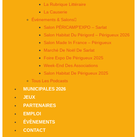
La Rubrique Littéraire
La Causerie
Événements & Salons
Salon PÉRICAMP’EXPO – Sarlat
Salon Habitat Du Périgord – Périgueux 2026
Salon Made In France – Périgueux
Marché De Noël De Sarlat
Foire Expo De Périgueux 2025
Week-End Des Associations
Salon Habitat De Périgueux 2025
Tous Les Podcasts
MUNICIPALES 2026
JEUX
PARTENAIRES
EMPLOI
ÉVÈNEMENTS
CONTACT