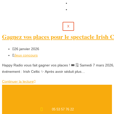
Évènements
Contact
X
Gagnez vos places pour le spectacle Irish Ce
26 janvier 2026
Jeux concours
Happy Radio vous fait gagner vos places ! 🎟️ 🗓️ Samedi 7 mars 2026,
événement : Irish Celtic ✨ Après avoir séduit plus…
Continuer la lecture
05 53 57 76 22