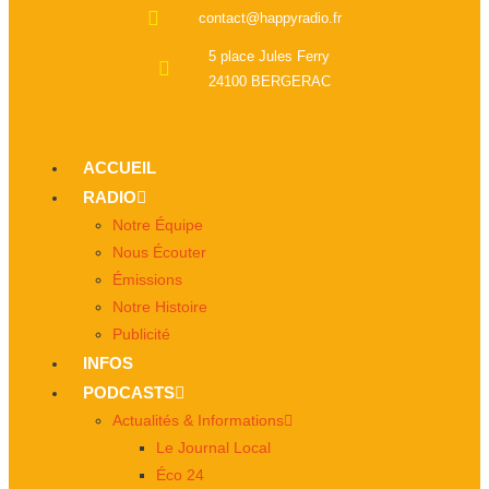
contact@happyradio.fr
5 place Jules Ferry
24100 BERGERAC
ACCUEIL
RADIO
Notre Équipe
Nous Écouter
Émissions
Notre Histoire
Publicité
INFOS
PODCASTS
Actualités & Informations
Le Journal Local
Éco 24