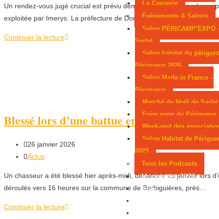
La Causerie
Un rendez-vous jugé crucial est prévu demain à Thiviers pour les oppo
Événements & Salons
exploitée par Imerys. La préfecture de Dordogne doit y présenter…
Salon PÉRICAMP’EXPO 
Continuer la lecture
Sarlat
Salon habitat du périgor
Périgueux 2026
Salon Made in France –
Périgueux
Marché de Noël de Sarlat
Foire expo de Périgueux
Blessé lors d’une battue en Sarladais
Week-end des associatio
Salon Habitat de Périgue
26 janvier 2026
2025
Actus
Tous les Podcasts
Un chasseur a été blessé hier après-midi, dimanche 25 janvier lors d’
Municipales 2026
déroulés vers 16 heures sur la commune de Berbiguières, près…
Jeux
Partenaires
Continuer la lecture
Emploi