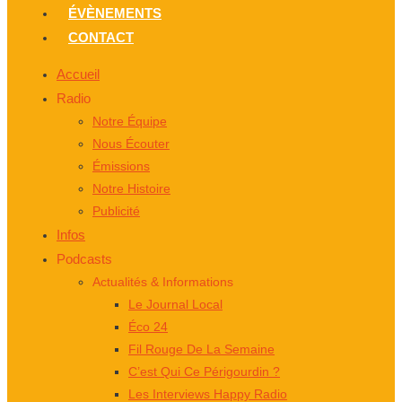
ÉVÈNEMENTS
CONTACT
Accueil
Radio
Notre Équipe
Nous Écouter
Émissions
Notre Histoire
Publicité
Infos
Podcasts
Actualités & Informations
Le Journal Local
Éco 24
Fil Rouge De La Semaine
C’est Qui Ce Périgourdin ?
Les Interviews Happy Radio