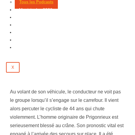
Tous les Podcasts
Municipales 2026
Jeux
Partenaires
Emploi
Évènements
Contact
X
Au volant de son véhicule, le conducteur ne voit pas
le groupe lorsqu’il s’engage sur le carrefour. Il vient
alors percuter le cycliste de 44 ans qui chute
violemment. L’homme originaire de Prigonrieux est
serieusement blessé au crâne. Son pronostic vital est
engagé à l’arrivée des secours sur place. Il a été