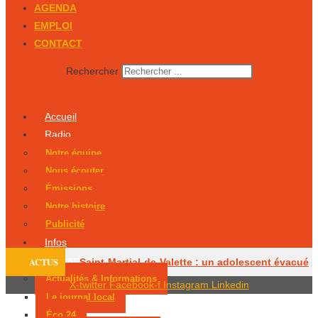
AGENDA
EMPLOI
CONTACT
Rechercher
Accueil
Radio
Notre équipe
Nous écouter
Émissions
Notre histoire
Publicité
Infos
Podcasts
ACTUS
Saint-Martial-de-Valette : un adolescent évacué
Actualités & Informations
X-twitter
Facebook-f
Instagram
Linkedin
par hélicoptère
Le centre équestre de
Le journal local
Éco 24