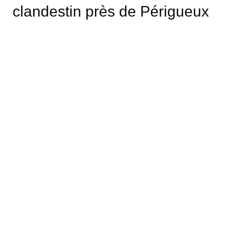
clandestin près de Périgueux
Mandon
Des obus découverts dans une
maison à Eymet