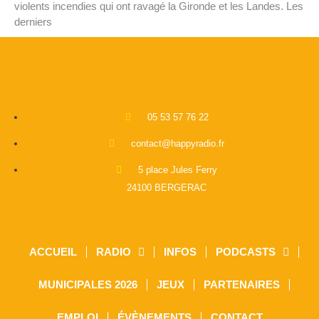
violents incendies qui ont ravagé la Gironde et les Landes. Les
derniers
05 53 57 76 22
contact@happyradio.fr
5 place Jules Ferry
24100 BERGERAC
ACCUEIL
RADIO
INFOS
PODCASTS
MUNICIPALES 2026
JEUX
PARTENAIRES
EMPLOI
ÉVÈNEMENTS
CONTACT