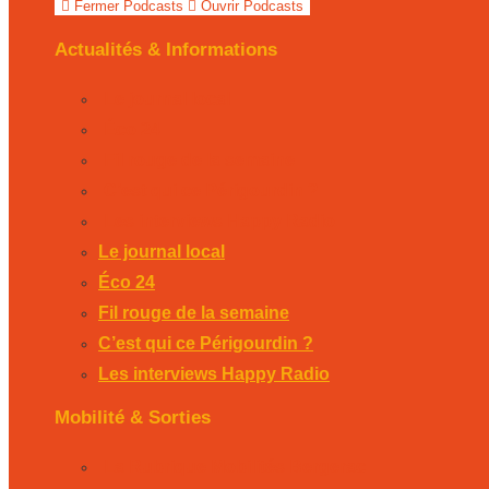
Fermer Podcasts
Ouvrir Podcasts
Actualités & Informations
Le journal local
Éco 24
Fil rouge de la semaine
C’est qui ce Périgourdin ?
Les interviews Happy Radio
Le journal local
Éco 24
Fil rouge de la semaine
C’est qui ce Périgourdin ?
Les interviews Happy Radio
Mobilité & Sorties
La Rubrique Mobilités Bergerac