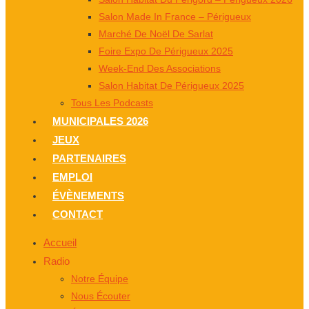
Salon Made In France – Périgueux
Marché De Noël De Sarlat
Foire Expo De Périgueux 2025
Week-End Des Associations
Salon Habitat De Périgueux 2025
Tous Les Podcasts
MUNICIPALES 2026
JEUX
PARTENAIRES
EMPLOI
ÉVÈNEMENTS
CONTACT
Accueil
Radio
Notre Équipe
Nous Écouter