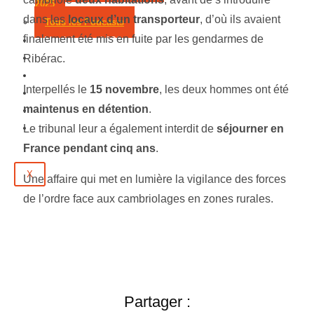
2025
dans les
locaux d’un transporteur
, d’où ils avaient
Tous les Podcasts
finalement été mis en fuite par les gendarmes de
Municipales 2026
Jeux
Ribérac.
Partenaires
Interpellés le
15 novembre
, les deux hommes ont été
Emploi
maintenus en détention
.
Évènements
Contact
Le tribunal leur a également interdit de
séjourner en
France pendant cinq ans
.
X
Une affaire qui met en lumière la vigilance des forces
de l’ordre face aux cambriolages en zones rurales.
Partager :