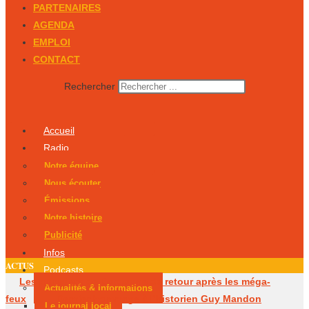
PARTENAIRES
AGENDA
EMPLOI
CONTACT
Rechercher
Accueil
Radio
Notre équipe
Nous écouter
Émissions
Notre histoire
Publicité
Infos
ACTUS
Podcasts
Les pompiers de Dordogne de retour après les méga-
Actualités & Informations
feux
Dernier hommage à l’historien Guy Mandon
Le journal local