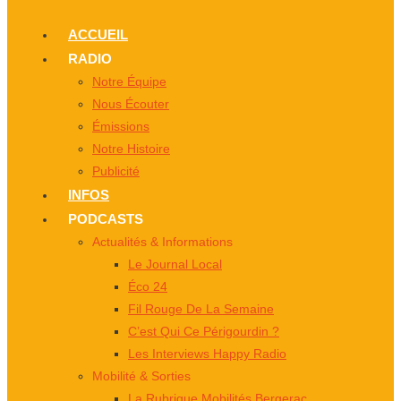
ACCUEIL
RADIO
Notre Équipe
Nous Écouter
Émissions
Notre Histoire
Publicité
INFOS
PODCASTS
Actualités & Informations
Le Journal Local
Éco 24
Fil Rouge De La Semaine
C’est Qui Ce Périgourdin ?
Les Interviews Happy Radio
Mobilité & Sorties
La Rubrique Mobilités Bergerac