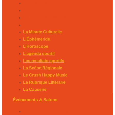
La Scène Régionale
Le Crush Happy Music
La Rubrique Littéraire
La Causerie
La Minute Culturelle
L’Éphémeride
L’Horoscope
L’agenda sportif
Les résultats sportifs
La Scène Régionale
Le Crush Happy Music
La Rubrique Littéraire
La Causerie
Événements & Salons
Foire expo de Bergerac 2026