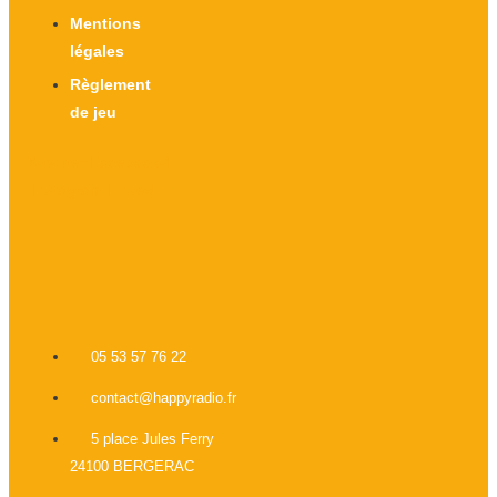
Mentions
légales
Règlement
de jeu
X-twitter
Facebook-f
Instagram
Linkedin
05 53 57 76 22
contact@happyradio.fr
5 place Jules Ferry
24100 BERGERAC