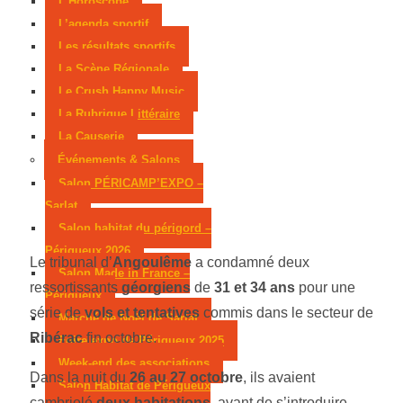
L’Horoscope
L’agenda sportif
Les résultats sportifs
La Scène Régionale
Le Crush Happy Music
La Rubrique Littéraire
La Causerie
Événements & Salons
Salon PÉRICAMP’EXPO –
Sarlat
Salon habitat du périgord –
Périgueux 2026
Le tribunal d’
Angoulême
a condamné deux
Salon Made in France –
ressortissants
géorgiens
de
31 et 34 ans
pour une
Périgueux
série de
vols et tentatives
commis dans le secteur de
Marché de Noël de Sarlat
Ribérac
fin octobre.
Foire expo de Périgueux 2025
Week-end des associations
Dans la nuit du
26 au 27 octobre
, ils avaient
Salon Habitat de Périgueux
cambriolé
deux habitations
, avant de s’introduire