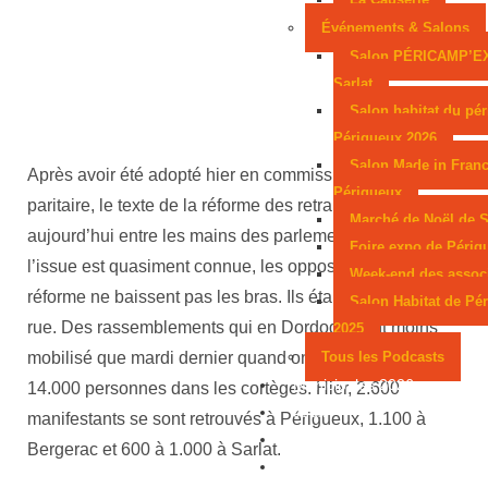
Événements & Salons
Salon PÉRICAMP’E
Sarlat
Salon habitat du pér
Périgueux 2026
Salon Made in Franc
Après avoir été adopté hier en commission mixte
Périgueux
paritaire, le texte de la réforme des retraites est
Marché de Noël de S
aujourd’hui entre les mains des parlementaires. Et si
Foire expo de Périg
l’issue est quasiment connue, les opposants à la
Week-end des assoc
réforme ne baissent pas les bras. Ils étaient hier dans la
Salon Habitat de Pé
rue. Des rassemblements qui en Dordogne ont moins
2025
mobilisé que mardi dernier quand on comptait près de
Tous les Podcasts
Municipales 2026
14.000 personnes dans les cortèges. Hier, 2.600
Jeux
manifestants se sont retrouvés à Périgueux, 1.100 à
Partenaires
Bergerac et 600 à 1.000 à Sarlat.
Emploi