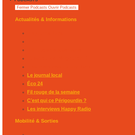
Fermer Podcasts
Ouvrir Podcasts
Actualités & Informations
Le journal local
Éco 24
Fil rouge de la semaine
C’est qui ce Périgourdin ?
Les interviews Happy Radio
Le journal local
Éco 24
Fil rouge de la semaine
C’est qui ce Périgourdin ?
Les interviews Happy Radio
Mobilité & Sorties
La Rubrique Mobilités Bergerac