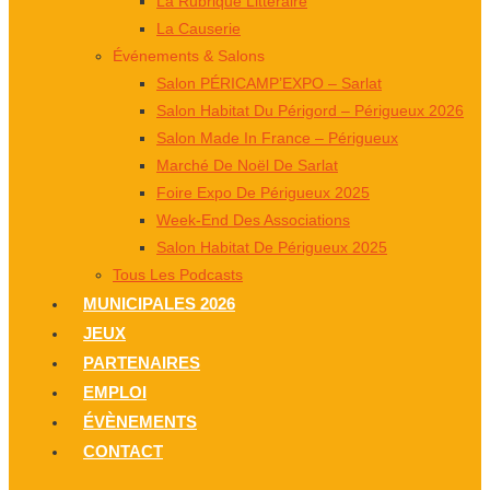
La Rubrique Littéraire
La Causerie
Événements & Salons
Salon PÉRICAMP’EXPO – Sarlat
Salon Habitat Du Périgord – Périgueux 2026
Salon Made In France – Périgueux
Marché De Noël De Sarlat
Foire Expo De Périgueux 2025
Week-End Des Associations
Salon Habitat De Périgueux 2025
Tous Les Podcasts
MUNICIPALES 2026
JEUX
PARTENAIRES
EMPLOI
ÉVÈNEMENTS
CONTACT