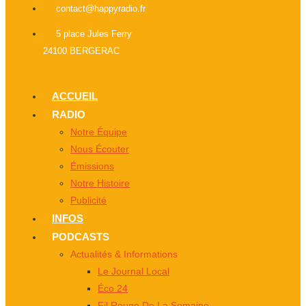
contact@happyradio.fr
5 place Jules Ferry
24100 BERGERAC
ACCUEIL
RADIO
Notre Équipe
Nous Écouter
Émissions
Notre Histoire
Publicité
INFOS
PODCASTS
Actualités & Informations
Le Journal Local
Éco 24
Fil Rouge De La Semaine