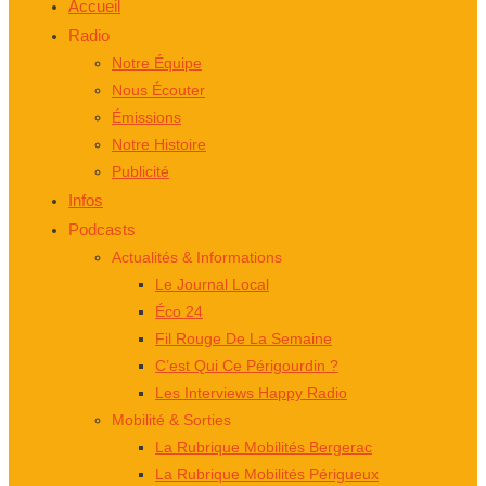
Accueil
Radio
Notre Équipe
Nous Écouter
Émissions
Notre Histoire
Publicité
Infos
Podcasts
Actualités & Informations
Le Journal Local
Éco 24
Fil Rouge De La Semaine
C’est Qui Ce Périgourdin ?
Les Interviews Happy Radio
Mobilité & Sorties
La Rubrique Mobilités Bergerac
La Rubrique Mobilités Périgueux