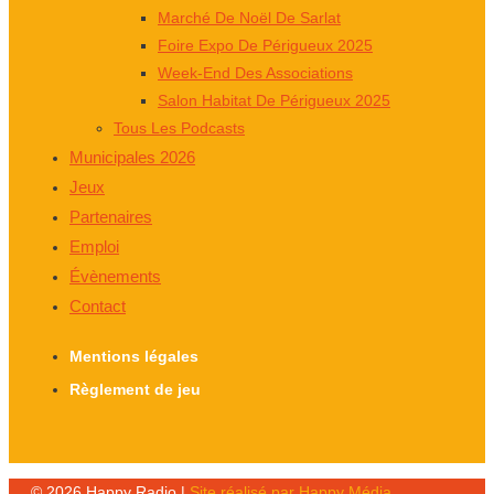
Marché De Noël De Sarlat
Foire Expo De Périgueux 2025
Week-End Des Associations
Salon Habitat De Périgueux 2025
Tous Les Podcasts
Municipales 2026
Jeux
Partenaires
Emploi
Évènements
Contact
Mentions légales
Règlement de jeu
© 2026 Happy Radio |
Site réalisé par Happy Média