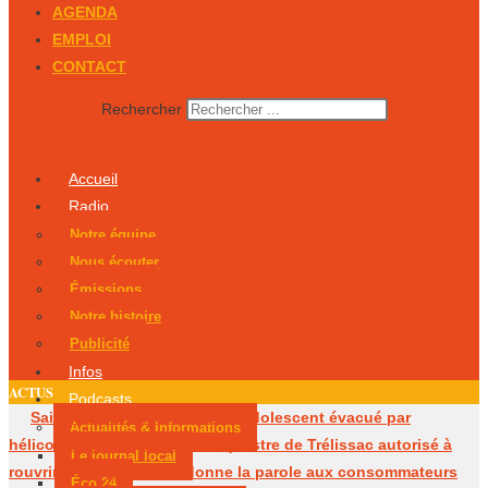
AGENDA
EMPLOI
CONTACT
Rechercher
Accueil
Radio
Notre équipe
Nous écouter
Émissions
Notre histoire
Publicité
Infos
ACTUS
Podcasts
Saint-Martial-de-Valette : un adolescent évacué par
Actualités & Informations
hélicoptère
Le centre équestre de Trélissac autorisé à
Le journal local
rouvrir
Périgueux donne la parole aux consommateurs
Éco 24