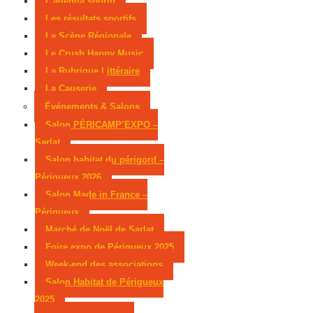
L’agenda sportif
Les résultats sportifs
La Scène Régionale
Le Crush Happy Music
La Rubrique Littéraire
La Causerie
Événements & Salons
Salon PÉRICAMP’EXPO –
Sarlat
Salon habitat du périgord –
Périgueux 2026
Salon Made in France –
Périgueux
Marché de Noël de Sarlat
Foire expo de Périgueux 2025
Week-end des associations
Salon Habitat de Périgueux
2025