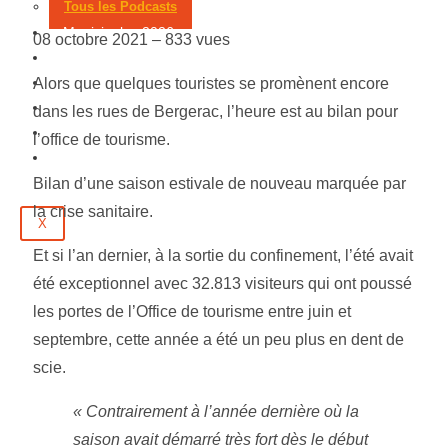
Tous les Podcasts
Municipales 2026
08 octobre 2021 –
833 vues
Jeux
Partenaires
Alors que quelques touristes se promènent encore
Emploi
dans les rues de Bergerac, l’heure est au bilan pour
Évènements
l’office de tourisme.
Contact
Bilan d’une saison estivale de nouveau marquée par
la crise sanitaire.
X
Et si l’an dernier, à la sortie du confinement, l’été avait
été exceptionnel avec 32.813 visiteurs qui ont poussé
les portes de l’Office de tourisme entre juin et
septembre, cette année a été un peu plus en dent de
scie.
« Contrairement à l’année dernière où la
saison avait démarré très fort dès le début