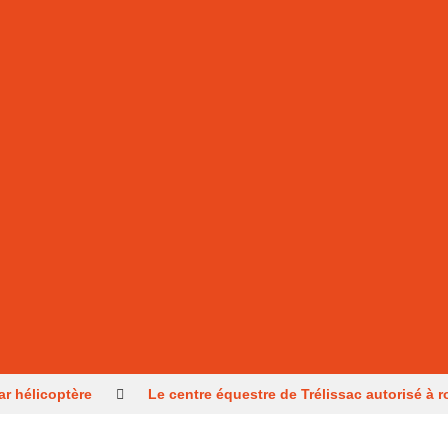
ar hélicoptère
Le centre équestre de Trélissac autorisé à r
une tentative d’incendie
Un Périgourdin en lice aux Mondi