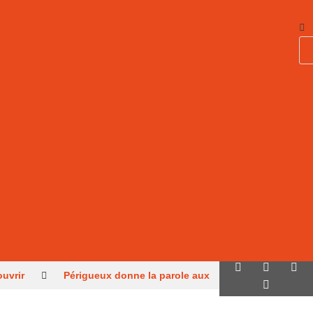
ouvrir
Périgueux donne la parole aux
aux juniors
Sarlat, parmi les cités