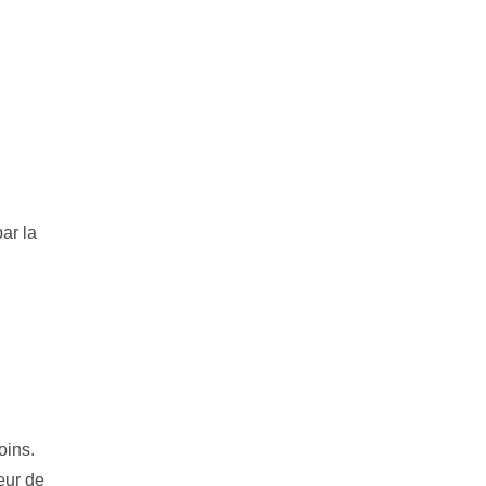
ar la
oins.
eur de