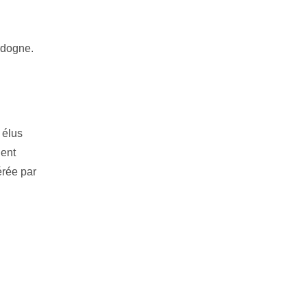
ordogne.
 élus
ient
érée par