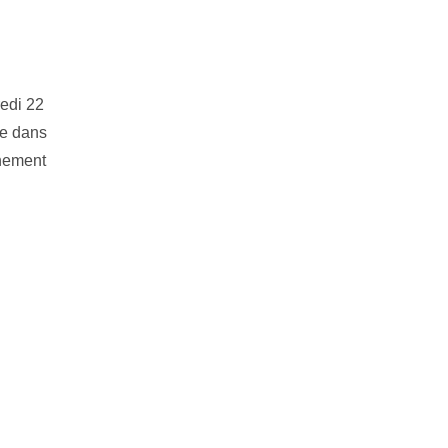
redi 22
ée dans
nnement