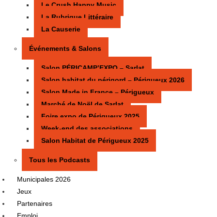
Le Crush Happy Music
La Rubrique Littéraire
La Causerie
Événements & Salons
Salon PÉRICAMP’EXPO – Sarlat
Salon habitat du périgord – Périgueux 2026
Salon Made in France – Périgueux
Marché de Noël de Sarlat
Foire expo de Périgueux 2025
Week-end des associations
Salon Habitat de Périgueux 2025
Tous les Podcasts
Municipales 2026
Jeux
Partenaires
Emploi