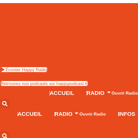
Skip
to
content
Écouter Happy Radio
Retrouvez nos podcasts sur happypodcast.fr
ACCUEIL
RADIO
Ouvrir Radi
ACCUEIL
RADIO
INFOS
Ouvrir Radio