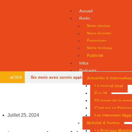
Accueil
Radio
Notre équipe
Nous écouter
Émissions
Notre histoire
Publicité
Infos
Podcasts
ACTUS
Six mois avec sursis après une tentative
Actualités & Information
Le journal local
d’incendie
Un Périgourdin en lice aux
Éco 24
Fil rouge de la sema
Mondiaux juniors
Sarlat, parmi les cités
C’est qui ce Périgou
médiévales préférées des Français
Les
Juillet 25, 2024
Les interviews Happ
Mobilité & Sorties
pompiers de Dordogne de retour après les méga-
La Rubrique Mobilit