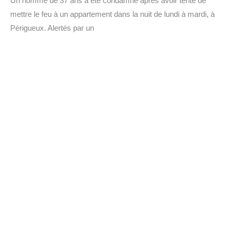
Un homme de 37 ans a été condamné après avoir tenté de
mettre le feu à un appartement dans la nuit de lundi à mardi, à
Périgueux. Alertés par un