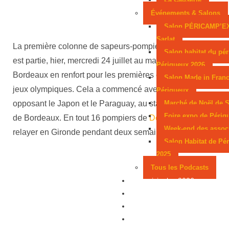
Événements & Salons
Salon PÉRICAMP’E
Sarlat
La première colonne de sapeurs-pompier périgourdin
Salon habitat du pér
est partie, hier, mercredi 24 juillet au matin, direction
Périgueux 2026
Bordeaux en renfort pour les premières épreuves des
Salon Made in Franc
jeux olympiques. Cela a commencé avec le match
Périgueux
Marché de Noël de S
opposant le Japon et le Paraguay, au stade Atlantique
Foire expo de Périg
de Bordeaux. En tout 16 pompiers de
Dordogne
vont se
Week-end des assoc
relayer en Gironde pendant deux semaines.
Salon Habitat de Pé
2025
Tous les Podcasts
Municipales 2026
Jeux
Partenaires
Emploi