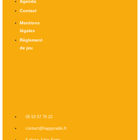
Agenda
Contact
Mentions
légales
Règlement
de jeu
X-twitter
Facebook-f
Instagram
Linkedin
05 53 57 76 22
contact@happyradio.fr
5 place Jules Ferry