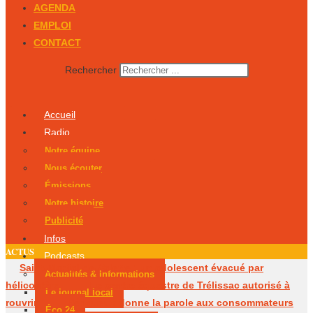
AGENDA
EMPLOI
CONTACT
Rechercher
Accueil
Radio
Notre équipe
Nous écouter
Émissions
Notre histoire
Publicité
Infos
ACTUS
Podcasts
Saint-Martial-de-Valette : un adolescent évacué par
Actualités & Informations
hélicoptère
Le centre équestre de Trélissac autorisé à
Le journal local
rouvrir
Périgueux donne la parole aux consommateurs
Éco 24