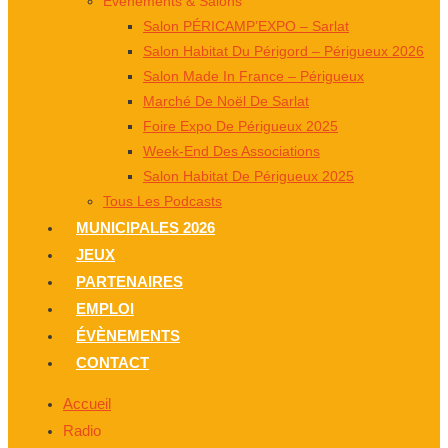
Événements & Salons
Salon PÉRICAMP’EXPO – Sarlat
Salon Habitat Du Périgord – Périgueux 2026
Salon Made In France – Périgueux
Marché De Noël De Sarlat
Foire Expo De Périgueux 2025
Week-End Des Associations
Salon Habitat De Périgueux 2025
Tous Les Podcasts
MUNICIPALES 2026
JEUX
PARTENAIRES
EMPLOI
ÉVÈNEMENTS
CONTACT
Accueil
Radio