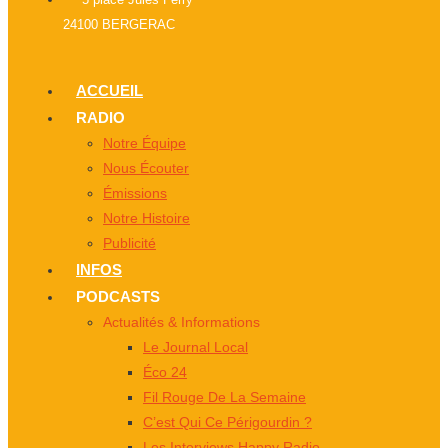
24100 BERGERAC
ACCUEIL
RADIO
Notre Équipe
Nous Écouter
Émissions
Notre Histoire
Publicité
INFOS
PODCASTS
Actualités & Informations
Le Journal Local
Éco 24
Fil Rouge De La Semaine
C’est Qui Ce Périgourdin ?
Les Interviews Happy Radio