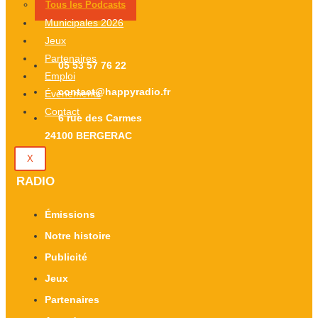
ouvrier
Tous les Podcasts
sur
s’est
Municipales 2026
la
blessé
Jeux
plage
avec
Partenaires
du
05 53 57 76 22
une
Emploi
lac
contact@happyradio.fr
disqueuse
Évènements
de
à
Contact
Bergerac
6 rue des Carmes
Saint-
24100 BERGERAC
Astier
X
RADIO
Émissions
Notre histoire
Publicité
Jeux
Partenaires