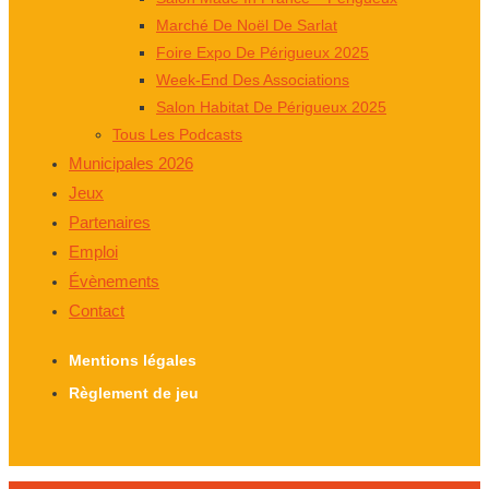
Marché De Noël De Sarlat
Foire Expo De Périgueux 2025
Week-End Des Associations
Salon Habitat De Périgueux 2025
Tous Les Podcasts
Municipales 2026
Jeux
Partenaires
Emploi
Évènements
Contact
Mentions légales
Règlement de jeu