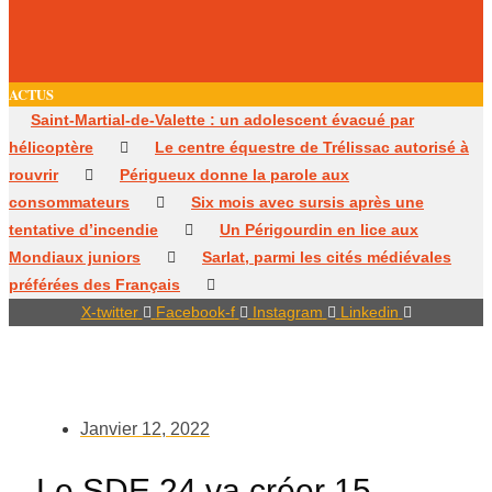
ACTUS
Saint-Martial-de-Valette : un adolescent évacué par
hélicoptère
Le centre équestre de Trélissac autorisé à
rouvrir
Périgueux donne la parole aux
consommateurs
Six mois avec sursis après une
tentative d’incendie
Un Périgourdin en lice aux
Mondiaux juniors
Sarlat, parmi les cités médiévales
préférées des Français
X-twitter
Facebook-f
Instagram
Linkedin
Janvier 12, 2022
Le SDE 24 va créer 15