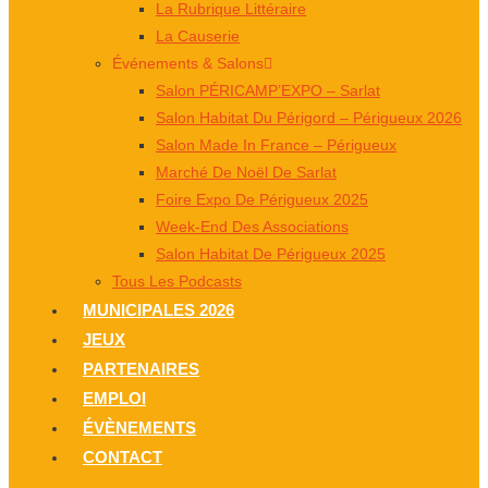
La Rubrique Littéraire
La Causerie
Événements & Salons
Salon PÉRICAMP’EXPO – Sarlat
Salon Habitat Du Périgord – Périgueux 2026
Salon Made In France – Périgueux
Marché De Noël De Sarlat
Foire Expo De Périgueux 2025
Week-End Des Associations
Salon Habitat De Périgueux 2025
Tous Les Podcasts
MUNICIPALES 2026
JEUX
PARTENAIRES
EMPLOI
ÉVÈNEMENTS
CONTACT