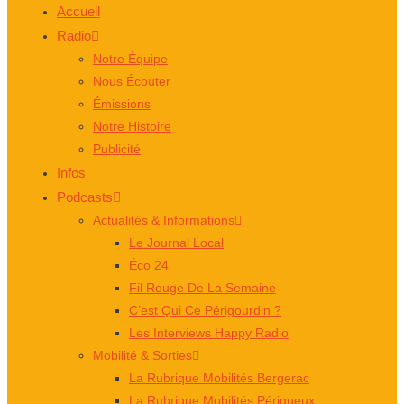
Accueil
Radio
Notre Équipe
Nous Écouter
Émissions
Notre Histoire
Publicité
Infos
Podcasts
Actualités & Informations
Le Journal Local
Éco 24
Fil Rouge De La Semaine
C’est Qui Ce Périgourdin ?
Les Interviews Happy Radio
Mobilité & Sorties
La Rubrique Mobilités Bergerac
La Rubrique Mobilités Périgueux