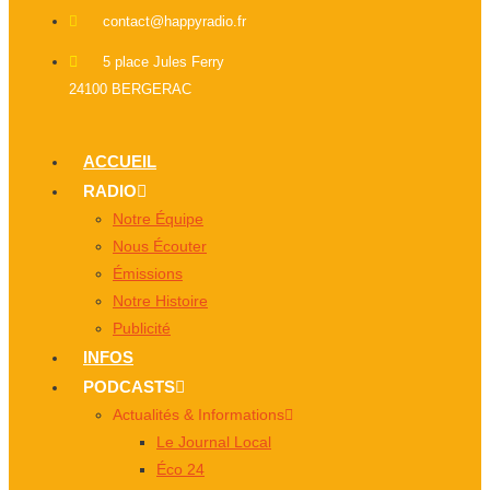
contact@happyradio.fr
5 place Jules Ferry
24100 BERGERAC
ACCUEIL
RADIO
Notre Équipe
Nous Écouter
Émissions
Notre Histoire
Publicité
INFOS
PODCASTS
Actualités & Informations
Le Journal Local
Éco 24