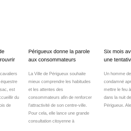
Périgueux donne la parole
de
Six mois av
aux consommateurs
rouvrir
une tentati
La Ville de Périgueux souhaite
cavaliers
Un homme de 
mieux comprendre les habitudes
e équestre
condamné aprè
et les attentes des
sac, est
mettre le feu 
consommateurs afin de renforcer
cueillir du
dans la nuit de
l’attractivité de son centre-ville.
ois de
Périgueux. Ale
Pour cela, elle lance une grande
consultation citoyenne à