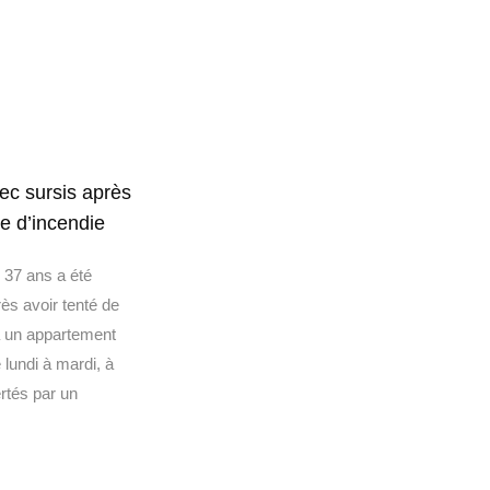
ec sursis après
ve d’incendie
37 ans a été
s avoir tenté de
à un appartement
 lundi à mardi, à
rtés par un