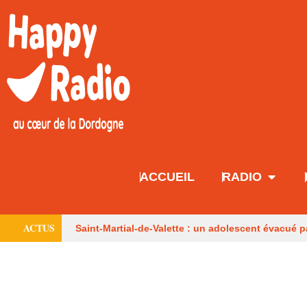
ACCUEIL
RADIO
ACTUS
Saint-Martial-de-Valette : un adolescent évacué p
consommateurs
Six mois avec sursis après
médiévales préférées des Français