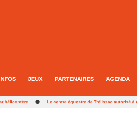
INFOS
JEUX
PARTENAIRES
AGENDA
ar hélicoptère
Le centre équestre de Trélissac autorisé à 
 une tentative d’incendie
Un Périgourdin en lice aux Mond