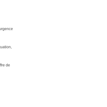
’urgence
uation,
ffre de