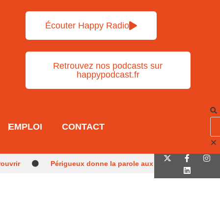
Écouter Happy Radio
Retrouvez nos podcasts sur
happypodcast.fr
EMPLOI
CONTACT
rouvrir
Périgueux donne la parole aux
iaux juniors
Sarlat, parmi les cités