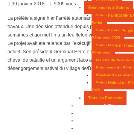
30 janvier 2018 –
5009 vues
Événements & Salons
Salon PÉRICAMP’E
La préfète a signé hier l’arrêté autorisant le début des
Sarlat
travaux. Une décision attendue depuis plusieurs
Salon habitat du pér
semaines et qui met fin à un feuilleton vieux de 30 ans.
Périgueux 2026
Le projet avait été relancé par l’exécutif départemental
Salon Made in Franc
actuel. Son président Germinal Peiro en a fait son
Périgueux
cheval de bataille et un argument face au
Marché de Noël de S
Foire expo de Périg
désengorgement estival du village de Beynac.
Week-end des assoc
Salon Habitat de Pé
2025
Tous les Podcasts
Municipales 2026
Jeux
Partenaires
Emploi