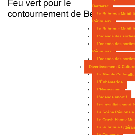
Feu vert pour le
Périgourdin en lice aux Mondiaux juniors
Bergerac
contournement de Beynac
La Rubrique Mobilit
Sarlat, parmi les cités médiévales préférées des
Périgueux
La Rubrique Mobilité
Français
L’agenda des sortie
L’agenda des sortie
Périgueux
L’agenda des sorties
Divertissement & Cultur
La Minute Culturelle
L’Éphémeride
L’Horoscope
L’agenda sportif
Les résultats sportif
La Scène Régionale
Le Crush Happy Mus
La Rubrique Littérai
La Causerie