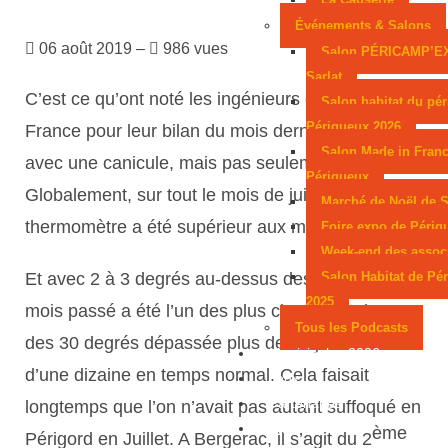
Événements & Salons
06 août 2019 –
986 vues
Salon PÉRICAMP’E
Sarlat
C’est ce qu’ont noté les ingénieurs de Météo
Salon habitat du pér
Périgueux 2026
France pour leur bilan du mois dernier. Normal
Salon Made in Franc
avec une canicule, mais pas seulement.
Périgueux
Globalement, sur tout le mois de juillet, le
Marché de Noël de S
thermomètre a été supérieur aux moyennes.
Foire expo de Périg
Week-end des assoc
Salon Habitat de Pé
Et avec 2 à 3 degrés au-dessus des normales, le
2025
mois passé a été l’un des plus chauds. La barre
Tous les Podcasts
des 30 degrés dépassée plus de 21 jours. Moins
Municipales 2026
d’une dizaine en temps normal. Cela faisait
Jeux
Partenaires
longtemps que l’on n’avait pas autant suffoqué en
Emploi
ème
Périgord en Juillet. A Bergerac, il s’agit du 2