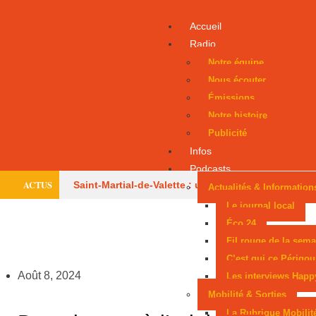
Accueil
Radio
Notre équipe
Nous écouter
Émissions
Notre histoire
Publicité
Infos
Podcasts
ACTUS
Saint-Martial-de-Valette : un adolescent évacué
Actualités & Information
Le journal local
par hélicoptère
Le centre équestre de Trélissac
Éco 24
Fil rouge de la sema
autorisé à rouvrir
Périgueux donne la parole
C’est qui ce Périgou
aux consommateurs
Six mois avec sursis
Août 8, 2024
Les interviews Happ
Mobilité & Sorties
après une tentative d’incendie
Un Périgourdin
La Rubrique Mobilit