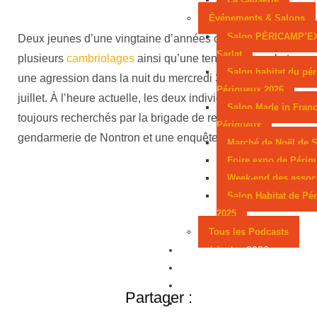
Événements & Salons
Salon PÉRICAMP’E
Deux jeunes d’une vingtaine d’années ont commis
Sarlat
plusieurs
cambriolages
ainsi qu’une tentative de vol et
Salon habitat du pér
une agression dans la nuit du mercredi 30 au jeudi 31
Périgueux 2026
juillet. À l’heure actuelle, les deux individus sont
Salon Made in Franc
toujours recherchés par la brigade de recherches de la
Périgueux
gendarmerie de Nontron et une enquête a été ouverte.
Marché de Noël de S
Foire expo de Périg
Week-end des assoc
Salon Habitat de Pé
2025
Tous les Podcasts
Municipales 2026
Jeux
Partenaires
Partager :
Emploi