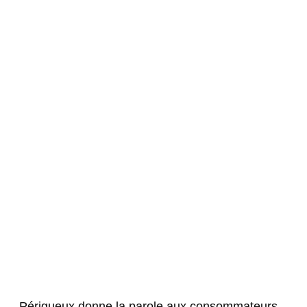
Périgueux donne la parole aux consommateurs