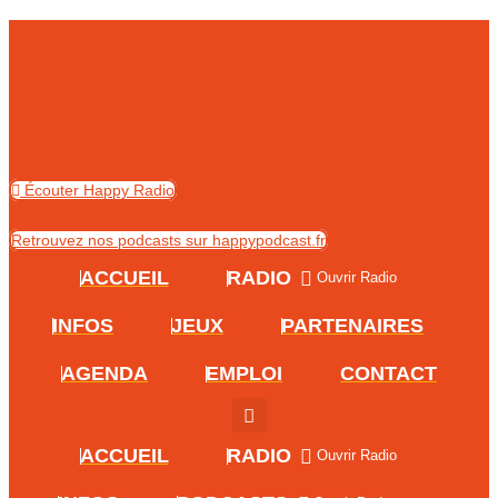
Skip
to
content
Écouter Happy Radio
Retrouvez nos podcasts sur happypodcast.fr
ACCUEIL
RADIO
Ouvrir Radio
INFOS
JEUX
PARTENAIRES
AGENDA
EMPLOI
CONTACT
ACCUEIL
RADIO
Ouvrir Radio