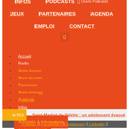
INFOS
PODCASTS
Ouvrir Podcasts
JEUX
PARTENAIRES
AGENDA
EMPLOI
CONTACT
Accueil
Radio
Notre équipe
Nous écouter
Émissions
Notre histoire
Publicité
Infos
Podcasts
ACTUS
Saint-Martial-de-Valette : un adolescent évacué
Actualités & Informations
X-twitter
Facebook-f
Instagram
Linkedin
par hélicoptère
Le centre équestre de