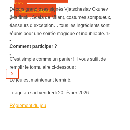
2025
Décors grandioses signés Vjatscheslav Okunev
Tous les Podcasts
(Mariinski, Scala de Milan), costumes somptueux,
Municipales 2026
danseurs d’exception… tous les ingrédients sont
Jeux
Partenaires
réunis pour une soirée magique et inoubliable. ✨
Emploi
Comment participer ?
Évènements
Contact
C’est simple comme un panier ! Il vous suffit de
remplir le formulaire ci-dessous :
X
Le jeu est maintenant terminé.
Tirage au sort vendredi 20 février 2026.
Règlement du jeu