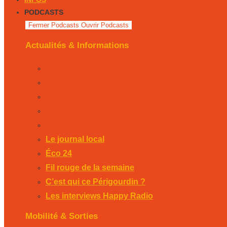
PODCASTS
Fermer Podcasts
Ouvrir Podcasts
Actualités & Informations
Le journal local
Éco 24
Fil rouge de la semaine
C’est qui ce Périgourdin ?
Les interviews Happy Radio
Le journal local
Éco 24
Fil rouge de la semaine
C’est qui ce Périgourdin ?
Les interviews Happy Radio
Mobilité & Sorties