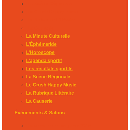
La Scène Régionale
Le Crush Happy Music
La Rubrique Littéraire
La Causerie
La Minute Culturelle
L’Éphémeride
L’Horoscope
L’agenda sportif
Les résultats sportifs
La Scène Régionale
Le Crush Happy Music
La Rubrique Littéraire
La Causerie
Événements & Salons
Foire expo de Bergerac 2026