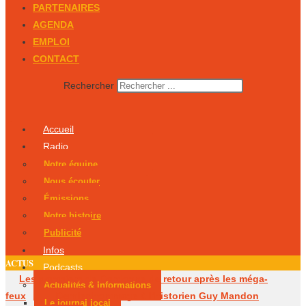
PARTENAIRES
AGENDA
EMPLOI
CONTACT
Rechercher
Accueil
Radio
Notre équipe
Nous écouter
Émissions
Notre histoire
Publicité
Infos
ACTUS
Podcasts
Les pompiers de Dordogne de retour après les méga-
Actualités & Informations
feux
Dernier hommage à l’historien Guy Mandon
Le journal local