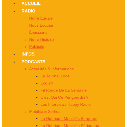
ACCUEIL
RADIO
Notre Équipe
Nous Écouter
Émissions
Notre Histoire
Publicité
INFOS
PODCASTS
Actualités & Informations
Le Journal Local
Éco 24
Fil Rouge De La Semaine
C’est Qui Ce Périgourdin ?
Les Interviews Happy Radio
Mobilité & Sorties
La Rubrique Mobilités Bergerac
La Rubrique Mobilités Périgueux