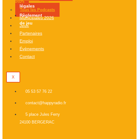
2025
légales
Tous les Podcasts
Règlement
Municipales 2026
de jeu
Jeux
Partenaires
X-twitter
Facebook-f
Emploi
Instagram
Linkedin
Évènements
Contact
X
05 53 57 76 22
contact@happyradio.fr
5 place Jules Ferry
24100 BERGERAC