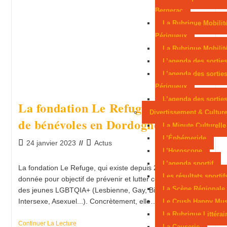
en lice aux Mondiaux juniors
Sarlat, parmi les
Bergerac
La Rubrique Mobilit
cités médiévales préférées des Français
Périgueux
La Rubrique Mobilité
L’agenda des sortie
L’agenda des sortie
Périgueux
L’agenda des sorties
La fondation Le Refuge a besoin
Divertissement & Cultur
de bénévoles en Dordogne
La Minute Culturelle
L’Éphémeride
24 janvier 2023
Actus
L’Horoscope
L’agenda sportif
La fondation Le Refuge, qui existe depuis 2003, s'est
Les résultats sportif
donnée pour objectif de prévenir et lutter contre l'isolement
La Scène Régionale
des jeunes LGBTQIA+ (Lesbienne, Gay, Bi, Trans, Queer,
Intersexe, Asexuel...). Concrètement, elle…
Le Crush Happy Mus
La Rubrique Littérai
Continuer La Lecture
La Causerie