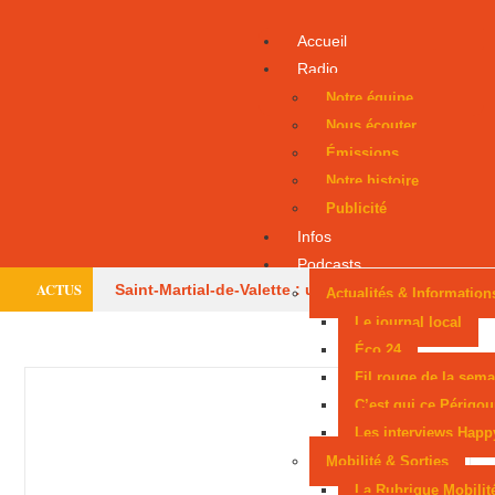
Accueil
Radio
Notre équipe
Nous écouter
Émissions
Notre histoire
Publicité
Infos
Podcasts
ACTUS
Saint-Martial-de-Valette : un adolescent évacué
Actualités & Information
Le journal local
par hélicoptère
Le centre équestre de Trélissac
Éco 24
Fil rouge de la sema
autorisé à rouvrir
Périgueux donne la parole
C’est qui ce Périgou
aux consommateurs
Six mois avec sursis
Les interviews Happ
Mobilité & Sorties
après une tentative d’incendie
Un Périgourdin
La Rubrique Mobilit