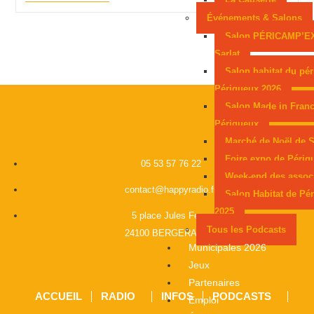
Événements & Salons
Salon PÉRICAMP’E
Sarlat
Salon habitat du pér
Périgueux 2026
Salon Made in Franc
Périgueux
Marché de Noël de S
Foire expo de Périg
05 53 57 76 22
Week-end des assoc
contact@happyradio.fr
Salon Habitat de Pé
2025
5 place Jules Ferry
Tous les Podcasts
24100 BERGERAC
Municipales 2026
Jeux
Partenaires
ACCUEIL
RADIO
INFOS
PODCASTS
Emploi