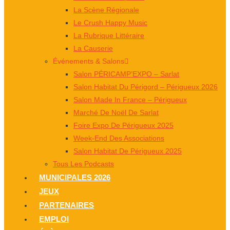
La Scène Régionale
Le Crush Happy Music
La Rubrique Littéraire
La Causerie
Événements & Salons
Salon PÉRICAMP’EXPO – Sarlat
Salon Habitat Du Périgord – Périgueux 2026
Salon Made In France – Périgueux
Marché De Noël De Sarlat
Foire Expo De Périgueux 2025
Week-End Des Associations
Salon Habitat De Périgueux 2025
Tous Les Podcasts
MUNICIPALES 2026
JEUX
PARTENAIRES
EMPLOI