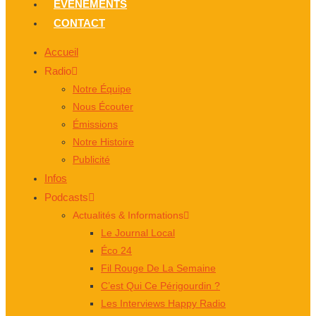
ÉVÈNEMENTS
CONTACT
Accueil
Radio
Notre Équipe
Nous Écouter
Émissions
Notre Histoire
Publicité
Infos
Podcasts
Actualités & Informations
Le Journal Local
Éco 24
Fil Rouge De La Semaine
C’est Qui Ce Périgourdin ?
Les Interviews Happy Radio