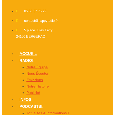
05 53 57 76 22
contact@happyradio.fr
5 place Jules Ferry
24100 BERGERAC
ACCUEIL
RADIO
Notre Équipe
Nous Écouter
Émissions
Notre Histoire
Publicité
INFOS
PODCASTS
Actualités & Informations