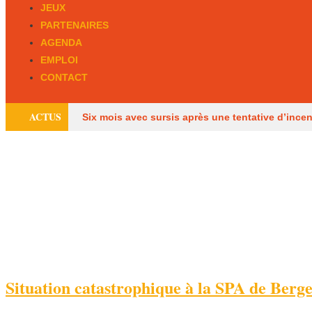
JEUX
PARTENAIRES
AGENDA
EMPLOI
CONTACT
ACTUS
Six mois avec sursis après une tentative d’ince
des Français
Les pompiers de Dordogne de 
dans une maison à Eymet
Situation catastrophique à la SPA de Berg