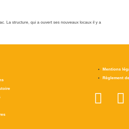
ac. La structure, qui a ouvert ses nouveaux locaux il y a
Mentions lég
Règlement de
ns
stoire
é
res