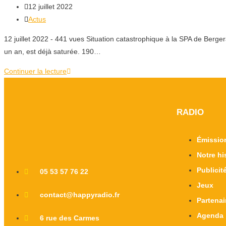
12 juillet 2022
Actus
12 juillet 2022 - 441 vues Situation catastrophique à la SPA de Berger
un an, est déjà saturée. 190…
Continuer la lecture
RADIO
Émissio
Notre hi
Publicit
05 53 57 76 22
Jeux
contact@happyradio.fr
Partenai
Agenda
6 rue des Carmes