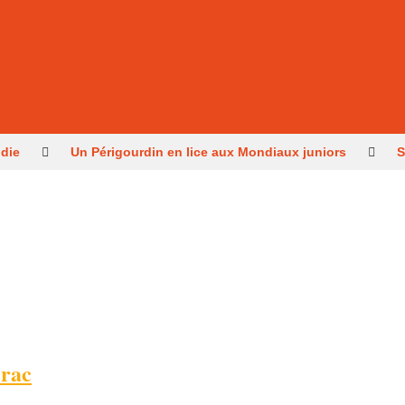
ndie
Un Périgourdin en lice aux Mondiaux juniors
S
retour après les méga-feux
Dernier hommage à l’histori
erac