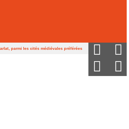
arlat, parmi les cités médiévales préférées
en Guy Mandon
Des obus découverts