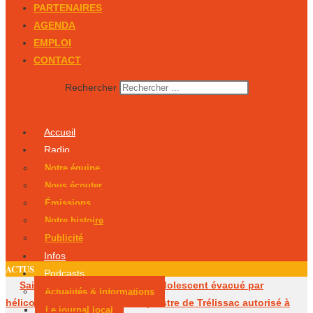
PARTENAIRES
AGENDA
EMPLOI
CONTACT
Rechercher
Accueil
Radio
Notre équipe
Nous écouter
Émissions
Notre histoire
Publicité
Infos
ACTUS
Podcasts
Saint-Martial-de-Valette : un adolescent évacué par
Actualités & Informations
hélicoptère
Le centre équestre de Trélissac autorisé à
Le journal local