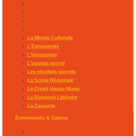
La Scène Régionale
Le Crush Happy Music
La Rubrique Littéraire
La Causerie
La Minute Culturelle
L’Éphémeride
L’Horoscope
L’agenda sportif
Les résultats sportifs
La Scène Régionale
Le Crush Happy Music
La Rubrique Littéraire
La Causerie
Événements & Salons
Foire expo de Bergerac 2026