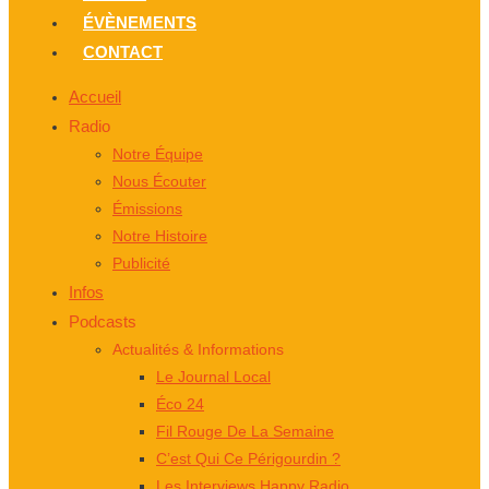
ÉVÈNEMENTS
CONTACT
Accueil
Radio
Notre Équipe
Nous Écouter
Émissions
Notre Histoire
Publicité
Infos
Podcasts
Actualités & Informations
Le Journal Local
Éco 24
Fil Rouge De La Semaine
C’est Qui Ce Périgourdin ?
Les Interviews Happy Radio