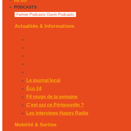
PODCASTS
Fermer Podcasts
Ouvrir Podcasts
Actualités & Informations
Le journal local
Éco 24
Fil rouge de la semaine
C’est qui ce Périgourdin ?
Les interviews Happy Radio
Le journal local
Éco 24
Fil rouge de la semaine
C’est qui ce Périgourdin ?
Les interviews Happy Radio
Mobilité & Sorties