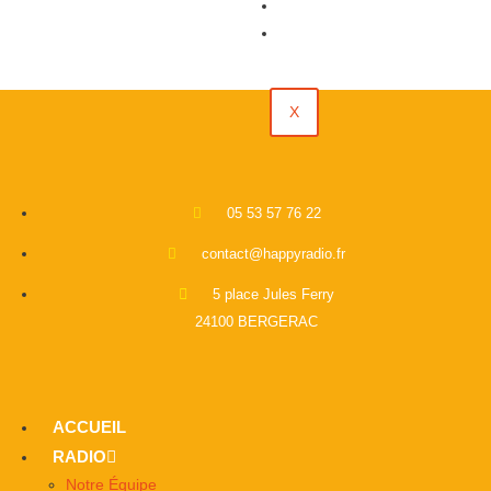
Évènements
Contact
X
05 53 57 76 22
contact@happyradio.fr
5 place Jules Ferry
24100 BERGERAC
ACCUEIL
RADIO
Notre Équipe