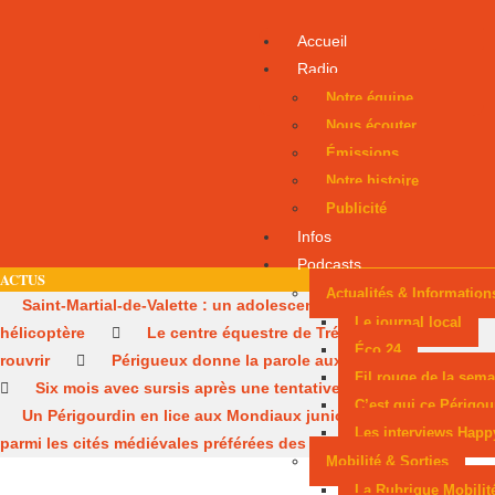
Accueil
Radio
Notre équipe
Nous écouter
Émissions
Notre histoire
Publicité
Infos
Podcasts
ACTUS
Actualités & Information
Saint-Martial-de-Valette : un adolescent évacué par
Le journal local
hélicoptère
Le centre équestre de Trélissac autorisé à
Éco 24
rouvrir
Périgueux donne la parole aux consommateurs
Fil rouge de la sema
Six mois avec sursis après une tentative d’incendie
C’est qui ce Périgou
Un Périgourdin en lice aux Mondiaux juniors
Sarlat,
Les interviews Happ
parmi les cités médiévales préférées des Français
Mobilité & Sorties
La Rubrique Mobilit