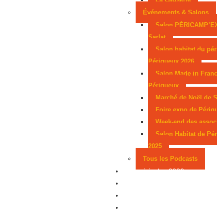
Événements & Salons
Salon PÉRICAMP’E
Sarlat
Salon habitat du pér
Périgueux 2026
Salon Made in Franc
Périgueux
Marché de Noël de S
Foire expo de Périg
Week-end des assoc
Salon Habitat de Pé
2025
Tous les Podcasts
Municipales 2026
Jeux
Partenaires
Emploi