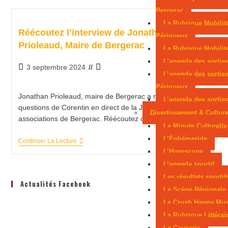
Bergerac
La Rubrique Mobilit
Réécoutez l’interview de Jonathan
Périgueux
Prioleaud, Maire de Bergerac
La Rubrique Mobilité
L’agenda des sortie
3 septembre 2024
L’agenda des sortie
Périgueux
Jonathan Prioleaud, maire de Bergerac a répondu aux
L’agenda des sorties
questions de Corentin en direct de la Journée des
Divertissement & Cultur
associations de Bergerac. Réécoutez cette interview.
La Minute Culturelle
L’Éphémeride
Continuer La Lecture
L’Horoscope
L’agenda sportif
Les résultats sportif
Actualités Facebook
La Scène Régionale
Le Crush Happy Mus
La Rubrique Littérai
La Causerie