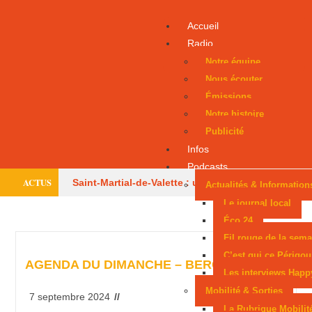
Accueil
Radio
Notre équipe
Nous écouter
Émissions
Notre histoire
Publicité
Infos
Podcasts
ACTUS
Saint-Martial-de-Valette : un adolescent évacué
Actualités & Information
Le journal local
par hélicoptère
Le centre équestre de Trélissac
Éco 24
Fil rouge de la sema
autorisé à rouvrir
Périgueux donne la parole
C’est qui ce Périgou
AGENDA DU DIMANCHE – BERGERAC
aux consommateurs
Six mois avec sursis
Les interviews Happ
Mobilité & Sorties
après une tentative d’incendie
Un Périgourdin
7 septembre 2024
La Rubrique Mobilit