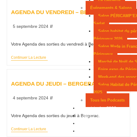
Événements & Salons
AGENDA DU VENDREDI – BERGERAC
Salon PÉRICAMP’E
Sarlat
5 septembre 2024
Salon habitat du pér
Périgueux 2026
Votre Agenda des sorties du vendredi à Bergerac.
Salon Made in Franc
Périgueux
Continuer La Lecture
Marché de Noël de S
Foire expo de Périg
Week-end des assoc
AGENDA DU JEUDI – BERGERAC
Salon Habitat de Pé
2025
4 septembre 2024
Tous les Podcasts
Municipales 2026
Jeux
Votre Agenda des sorties du jeudi à Bergerac.
Partenaires
Continuer La Lecture
Emploi