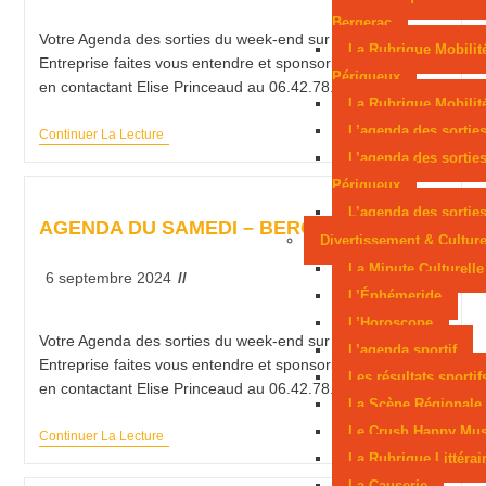
en lice aux Mondiaux juniors
Sarlat, parmi les
Bergerac
Votre Agenda des sorties du week-end sur Bergerac
La Rubrique Mobilit
cités médiévales préférées des Français
Entreprise faites vous entendre et sponsorisez L'Agenda
Périgueux
en contactant Elise Princeaud au 06.42.78.75.20 !
La Rubrique Mobilité
L’agenda des sortie
Continuer La Lecture
L’agenda des sortie
Périgueux
L’agenda des sorties
AGENDA DU SAMEDI – BERGERAC
Divertissement & Cultur
La Minute Culturelle
6 septembre 2024
L’Éphémeride
L’Horoscope
Votre Agenda des sorties du week-end sur Bergerac
L’agenda sportif
Entreprise faites vous entendre et sponsorisez L'Agenda
Les résultats sportif
en contactant Elise Princeaud au 06.42.78.75.20 !
La Scène Régionale
Le Crush Happy Mus
Continuer La Lecture
La Rubrique Littérai
La Causerie